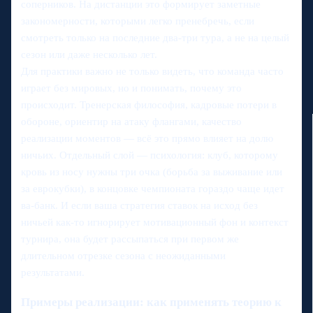
соперников. На дистанции это формирует заметные
закономерности, которыми легко пренебречь, если
смотреть только на последние два‑три тура, а не на целый
сезон или даже несколько лет.
Для практики важно не только видеть, что команда часто
играет без мировых, но и понимать, почему это
происходит. Тренерская философия, кадровые потери в
обороне, ориентир на атаку флангами, качество
реализации моментов — всё это прямо влияет на долю
ничьих. Отдельный слой — психология: клуб, которому
кровь из носу нужны три очка (борьба за выживание или
за еврокубки), в концовке чемпионата гораздо чаще идет
ва-банк. И если ваша стратегия ставок на исход без
ничьей как‑то игнорирует мотивационный фон и контекст
турнира, она будет рассыпаться при первом же
длительном отрезке сезона с неожиданными
результатами.
Примеры реализации: как применять теорию к