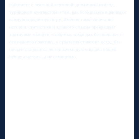
работаете с реальной картиной: динамикой команд,
турнирным контекстом и тем, как bookmakers оценивают
каждую конкретную игру. Именно такое сочетание
истории, статистики и здравого смысла превращает
хаотичные мысли о «любимых командах без ничьих» в
осознанную практику, а стратегия ставок на исход без
ничьей становится логичным модулем вашей общей
betting‑системы, а не самоцелью.