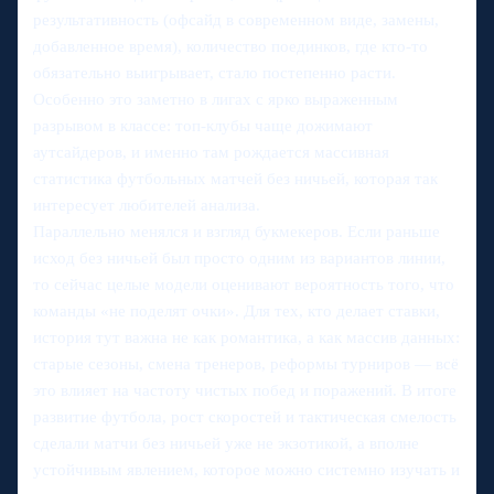
результативность (офсайд в современном виде, замены,
добавленное время), количество поединков, где кто‑то
обязательно выигрывает, стало постепенно расти.
Особенно это заметно в лигах с ярко выраженным
разрывом в классе: топ‑клубы чаще дожимают
аутсайдеров, и именно там рождается массивная
статистика футбольных матчей без ничьей, которая так
интересует любителей анализа.
Параллельно менялся и взгляд букмекеров. Если раньше
исход без ничьей был просто одним из вариантов линии,
то сейчас целые модели оценивают вероятность того, что
команды «не поделят очки». Для тех, кто делает ставки,
история тут важна не как романтика, а как массив данных:
старые сезоны, смена тренеров, реформы турниров — всё
это влияет на частоту чистых побед и поражений. В итоге
развитие футбола, рост скоростей и тактическая смелость
сделали матчи без ничьей уже не экзотикой, а вполне
устойчивым явлением, которое можно системно изучать и