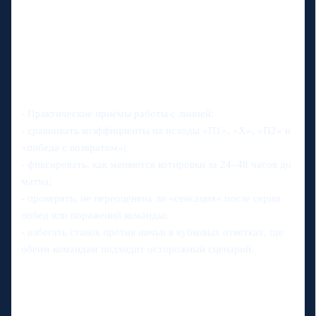
- Практические приёмы работы с линией:
- сравнивать коэффициенты на исходы «П1», «Х», «П2» и
«победа с возвратом»;
- фиксировать, как меняются котировки за 24–48 часов до
матча;
- проверять, не переоценена ли «сенсация» после серии
побед или поражений команды;
- избегать ставок против ничьи в кубковых ответках, где
обеим командам подходит осторожный сценарий.