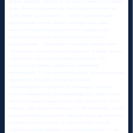
формы лидеров, а потом, после смены тренера или травм,
резко уйти в осторожный футбол. Опереться только на
одну цифру «доля ничьих» — почти гарантированно
проигрышная тактика. Важно анализировать, какие
именно соперники попадались в этот период и как
команда выглядела по качественным показателям.
Ещё один миф — убеждение, что любая длинная серия
«без ничьих» вот-вот должна прерваться, и значит, нужно
обязательно ловить долгожданную мировую. Это
классический пример ошибочного понимания
вероятностей. У отдельно взятого матча своя собственная
вероятность исходов, которая не обязана
«компенсировать» прошлое. Если команда системно
играет в максимально рискованный футбол, доля ничьих у
неё на дистанции и правда будет ниже средней по лиге, и
ожидать «вот завтра точно будет Х» бессмысленно. Такой
подход особенно разрушает банкролл, когда вы начинаете
удваивать ставки в погоне за «неизбежной» ничьей.
Гораздо разумнее принять, что матчи без ничьих — это