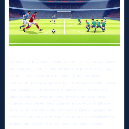
Чтобы не утонуть в частностях, полезно понять, почему
одни команды постоянно «играют на результат», а другие
стабильно цепляются за ничейки. В основе лежит
сочетание трёх факторов: стиль игры, мотивация и баланс
сил. Команды с агрессивным прессингом и высокой
линией защиты реже довольствуются ничьей: такая
модель изначально предполагает риск — либо забьём
больше, либо пропустим. Напротив, клубы, делающие
ставку на оборону и контроль зоны, чаще закрываются и
не форсируют события, особенно против равных