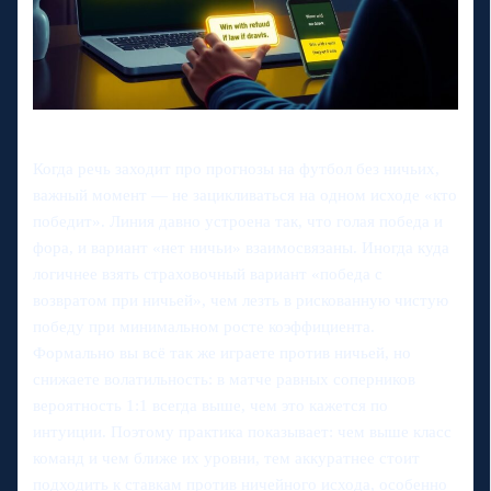
Когда речь заходит про прогнозы на футбол без ничьих,
важный момент — не зацикливаться на одном исходе «кто
победит». Линия давно устроена так, что голая победа и
фора, и вариант «нет ничьи» взаимосвязаны. Иногда куда
логичнее взять страховочный вариант «победа с
возвратом при ничьей», чем лезть в рискованную чистую
победу при минимальном росте коэффициента.
Формально вы всё так же играете против ничьей, но
снижаете волатильность: в матче равных соперников
вероятность 1:1 всегда выше, чем это кажется по
интуиции. Поэтому практика показывает: чем выше класс
команд и чем ближе их уровни, тем аккуратнее стоит
подходить к ставкам против ничейного исхода, особенно