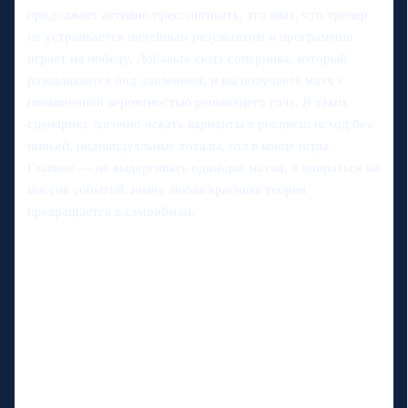
продолжает активно прессинговать, это знак, что тренер
не устраивается ничейным результатом и программно
играет на победу. Добавьте сюда соперника, который
разваливается под давлением, и вы получаете матч с
повышенной вероятностью решающего гола. В таких
сценариях логично искать варианты в росписи: исход без
ничьей, индивидуальные тоталы, гол в конце игры.
Главное — не выдергивать один‑два матча, а опираться на
массив событий, иначе любая красивая теория
превращается в самообман.