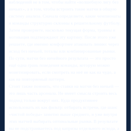
наблюдений не в том, чтобы найти «волшебную лигу без
ничьих», а в том, чтобы встроить такие матчи в общую
систему анализа. Сначала определяете, какие чемпионаты
и команды структурно склонны к решительному футболу.
Затем проверяете, насколько текущая форма, травмы и
мотивация подтверждают эту картину. После этого уже
решаете, где именно комфортнее атаковать линию: через
исход без ничьей, тоталы или комбинированные рынки.
По сути, матчи без ничейного результата — это просто
ещё одна грань поведения команды, которую можно
монетизировать, если смотреть на неё не как на чудо, а
как на повторяемый паттерн.
Стоит также помнить, что ставки на матчи без ничьей —
это лишь часть арсенала. Не имеет смысла строить весь
подход только вокруг них. Куда продуктивнее
использовать их как фильтр: отбирать встречи, где шанс
«чистой победы» заметно выше среднего, и уже внутри
этих матчей выбирать оптимальные рынки. В результате
вы не подстраиваетесь под капризы отдельного исхода, а