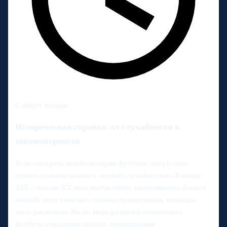
6 минут чтения
Историческая справка: от случайности к
закономерности
Если смотреть вглубь истории футбола, отсутствие
ничьих сначала казалось чистой случайностью. В конце
XIX – начале XX века матчи часто заканчивались боевой
ничьей: поля тяжёлые, тактика примитивная, команды
мало рисковали. Но по мере развития атакующего
футбола и введения правил, поощряющих