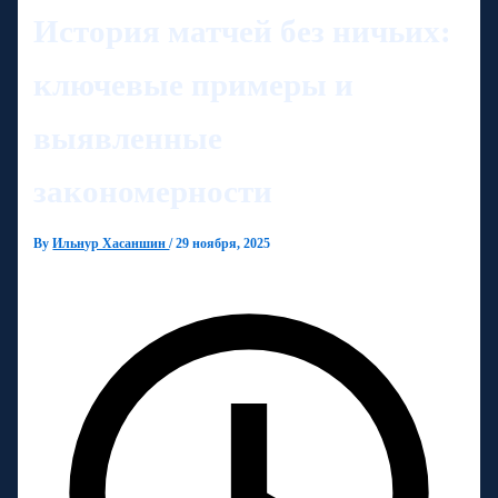
История матчей без ничьих:
ключевые примеры и
выявленные
закономерности
By
Ильнур Хасаншин
/
29 ноября, 2025