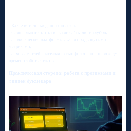
- Какие источники данных полезны:
- официальные статистические сайты лиг и клубов;
- аналитические платформы с xG и продвинутыми
метриками;
- архивы матчей с возможностью фильтрации по исходу и
времени забитых голов.
Практическая сторона: работа с прогнозами и
линией букмекера