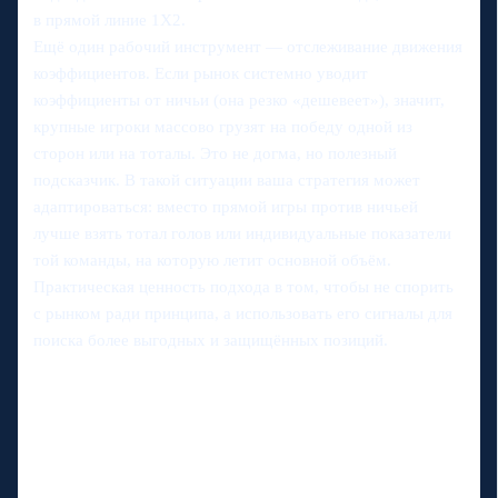
в прямой линие 1X2.
Ещё один рабочий инструмент — отслеживание движения
коэффициентов. Если рынок системно уводит
коэффициенты от ничьи (она резко «дешевеет»), значит,
крупные игроки массово грузят на победу одной из
сторон или на тоталы. Это не догма, но полезный
подсказчик. В такой ситуации ваша стратегия может
адаптироваться: вместо прямой игры против ничьей
лучше взять тотал голов или индивидуальные показатели
той команды, на которую летит основной объём.
Практическая ценность подхода в том, чтобы не спорить
с рынком ради принципа, а использовать его сигналы для
поиска более выгодных и защищённых позиций.