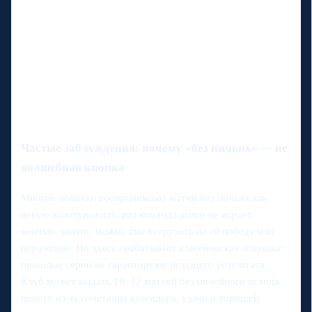
Частые заблуждения: почему «без ничьих» — не
волшебная кнопка
Многие новички воспринимают матчи без ничьих как
некую золотую жилу: раз команда долго не играет
вничью, значит, можно смело грузить на её победу или
поражение. Но здесь срабатывает классическая ловушка:
прошлые серии не гарантируют будущего результата.
Клуб может выдать 10–12 матчей без ничейного исхода
просто из-за сочетания календаря, удачи и хорошей