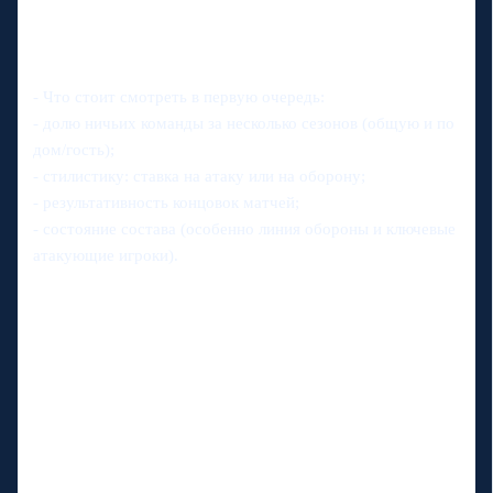
- Что стоит смотреть в первую очередь:
- долю ничьих команды за несколько сезонов (общую и по
дом/гость);
- стилистику: ставка на атаку или на оборону;
- результативность концовок матчей;
- состояние состава (особенно линия обороны и ключевые
атакующие игроки).