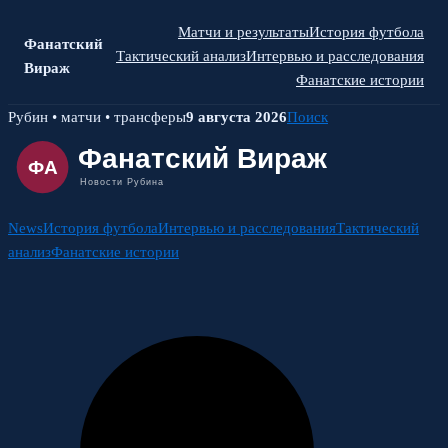
Матчи и результаты
История футбола
Фанатский
Тактический анализ
Интервью и расследования
Вираж
Фанатские истории
Skip
Рубин • матчи • трансферы
9 августа 2026
Поиск
to
content
News
История футбола
Интервью и расследования
Тактический
анализ
Фанатские истории