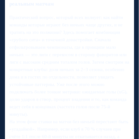
реальным матчам
Практический вопрос, который всех волнует: как найти
команды которые играют без ничьих чаще других, и не
тратить на это полжизни? Здесь помогает комбинация
«грубого сита» и точечной донастройки. Сначала
отфильтровываем чемпионаты, где в принципе мало
ничьих — это лиги с перекосом в сторону фаворитов или
лиги с высоким средним тоталом голов. Затем смотрим на
конкретные клубы: доля ничьих за 2–3 сезона, особенно
дома и в гостях по отдельности, позволяет увидеть
устойчивые паттерны. Уже после этого можно
подключать более тонкие метрики: ожидаемые голы (xG),
долю ударов в створ, процент владения и то, как команда
ведет себя в концовках (частота голов после 75‑й
минуты).
На этом фоне ставки на матчи без ничьей перестают быть
«угадайкой». Например, если клуб в 70 % случаев при
счёте 1:1 после 60-й минуты не откатывается назад, а