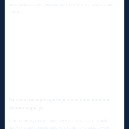
новичков, ещё не привыкших к темпу игры и давлению
счёта.
Вдохновляющие примеры: как одна ошибка
меняет карьеру
В истории футбола полно случаев, когда фатальный
промах становился развилкой: одни ломались, другие