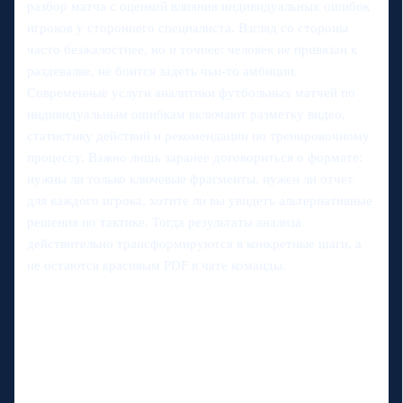
разбор матча с оценкой влияния индивидуальных ошибок
игроков у стороннего специалиста. Взгляд со стороны
часто безжалостнее, но и точнее: человек не привязан к
раздевалке, не боится задеть чьи-то амбиции.
Современные услуги аналитики футбольных матчей по
индивидуальным ошибкам включают разметку видео,
статистику действий и рекомендации по тренировочному
процессу. Важно лишь заранее договориться о формате:
нужны ли только ключевые фрагменты, нужен ли отчёт
для каждого игрока, хотите ли вы увидеть альтернативные
решения по тактике. Тогда результаты анализа
действительно трансформируются в конкретные шаги, а
не остаются красивым PDF в чате команды.