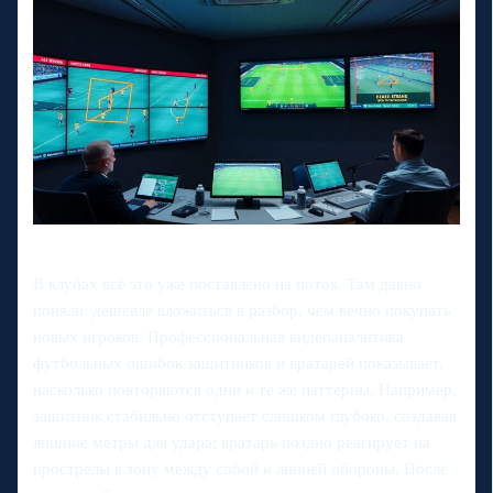
В клубах всё это уже поставлено на поток. Там давно
поняли: дешевле вложиться в разбор, чем вечно покупать
новых игроков. Профессиональная видеoаналитика
футбольных ошибок защитников и вратарей показывает,
насколько повторяются одни и те же паттерны. Например,
защитник стабильно отступает слишком глубоко, создавая
лишние метры для удара; вратарь поздно реагирует на
прострелы в зону между собой и линией обороны. После