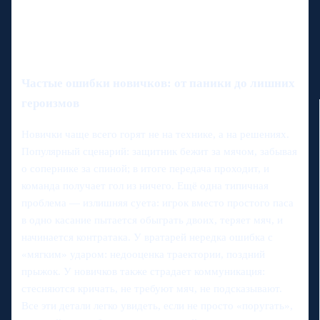
Частые ошибки новичков: от паники до лишних
героизмов
Новички чаще всего горят не на технике, а на решениях.
Популярный сценарий: защитник бежит за мячом, забывая
о сопернике за спиной; в итоге передача проходит, и
команда получает гол из ничего. Ещё одна типичная
проблема — излишняя суета: игрок вместо простого паса
в одно касание пытается обыграть двоих, теряет мяч, и
начинается контратака. У вратарей нередка ошибка с
«мягким» ударом: недооценка траектории, поздний
прыжок. У новичков также страдает коммуникация:
стесняются кричать, не требуют мяч, не подсказывают.
Все эти детали легко увидеть, если не просто «поругать»,