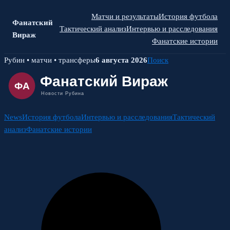
Матчи и результаты
История футбола
Фанатский
Тактический анализ
Интервью и расследования
Вираж
Фанатские истории
Skip
Рубин • матчи • трансферы
6 августа 2026
Поиск
to
content
News
История футбола
Интервью и расследования
Тактический
анализ
Фанатские истории