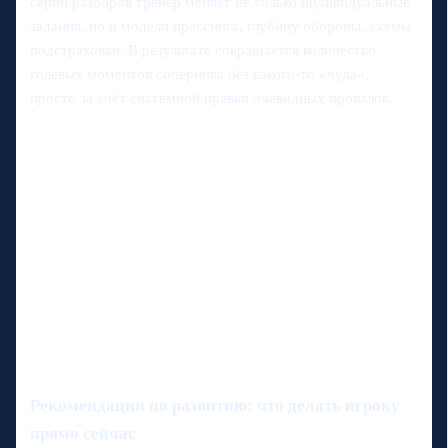
серии разборов тренер меняет не только индивидуальные
задания, но и модели прессинга, глубину обороны, схемы
подстраховки. В результате сокращается количество
голевых моментов соперника без какого‑то «чуда»,
просто за счёт системной правки очевидных провалов.
Рекомендации по развитию: что делать игроку
прямо сейчас