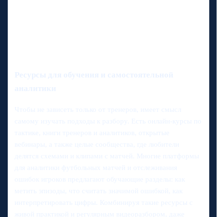
Ресурсы для обучения и самостоятельной
аналитики
Чтобы не зависеть только от тренеров, имеет смысл
самому изучать подходы к разбору. Есть онлайн-курсы по
тактике, книги тренеров и аналитиков, открытые
вебинары, а также целые сообщества, где любители
делятся схемами и клипами с матчей. Многие платформы
для аналитики футбольных матчей и отслеживания
ошибок игроков предлагают обучающие разделы: как
метить эпизоды, что считать значимой ошибкой, как
интерпретировать цифры. Комбинируя такие ресурсы с
живой практикой и регулярным видеоразбором, даже