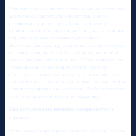
Если ты играешь на любительском уровне, не обязательно
ждать прихода целого штаба аналитиков. Многие
платформы для аналитики футбольных матчей и
отслеживания ошибок игроков уже доступны по подписке
или даже бесплатно с базовым функционалом.
Достаточно записать игру с одной-двух камер и отмечать
ключевые эпизоды: потери на своей половине, ошибки в
приёме, запоздалый выход на мяч. Старайся смотреть не
только на себя, но и на общую картину: где были
партнёры, открывался ли кто-то под простой пас. Такой
подход помогает перестать воспринимать поле кусочно и
учит думать заранее, а не «по факту». Разбор становится
личным навигатором роста, а не наказанием.
Как использовать внешних специалистов и
сервисы
Когда команда хочет ускорить развитие, разумно заказать