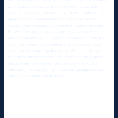
как к тренировке мышц. По сути, услуги аналитики
футбольных матчей по индивидуальным ошибкам — это
профессиональный вариант того, что может делать и
любительская команда, если подойдёт к делу системно.
Не имеет смысла раз за разом прокручивать момент и
думать «какой же я…». Гораздо полезнее выписать: где
стоял, кого видел, какие варианты были, сколько было
секунд на решение. Такой конкретный подход быстро
вскрывает закономерности: кто постоянно опаздывает на
шаг, кто идёт в отбор без подстраховки, кто боится
обострять. Отсюда уже строится план тренировок, а не
эмоциональный разбор полётов.