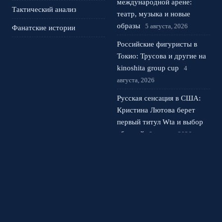
международной арене:
Тактический анализ
театр, музыка и новые
образы
5 августа, 2026
Фанатские истории
Российские фигуристы в
Токио: Трусова и другие на
kinoshita group cup
4
августа, 2026
Русская сенсация в США:
Кристина Лютова берет
первый титул Wta и выбор
сборной
3 августа, 2026
Лала Крамаренко и Яна
Кудрявцева: мастер-класс в
Москве и новая песня
2
августа, 2026
© 2026 Фанатский Вираж
Новости Рубина