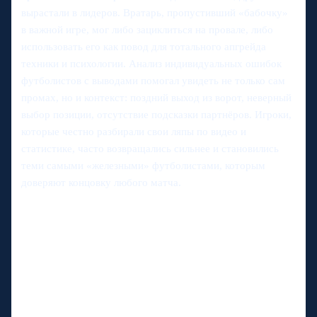
вырастали в лидеров. Вратарь, пропустивший «бабочку»
в важной игре, мог либо зациклиться на провале, либо
использовать его как повод для тотального апгрейда
техники и психологии. Анализ индивидуальных ошибок
футболистов с выводами помогал увидеть не только сам
промах, но и контекст: поздний выход из ворот, неверный
выбор позиции, отсутствие подсказки партнёров. Игроки,
которые честно разбирали свои ляпы по видео и
статистике, часто возвращались сильнее и становились
теми самыми «железными» футболистами, которым
доверяют концовку любого матча.