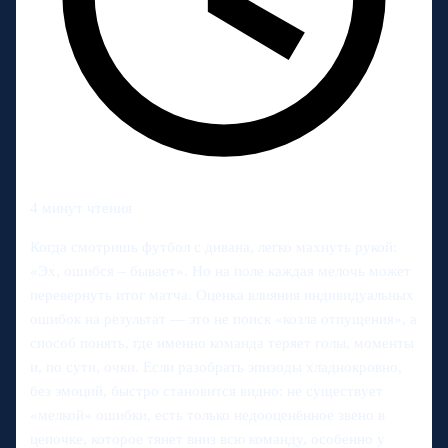
4 минут чтения
Когда смотришь футбол с дивана, легко махнуть рукой:
«Эх, ошибся – бывает». Но на поле каждая мелочь может
перевернуть итог матча. Оценка влияния индивидуальных
ошибок на результат — это не поиск «козла отпущения», а
способ понять, где именно команда теряет голы, моменты
и, по сути, очки. Если разобрать эпизоды хладнокровно,
без эмоций, быстро становится видно: не существует
«мелкой» ошибки, есть только недооценённое звено в
цепочке, которое тянет вниз всю команду, особенно у