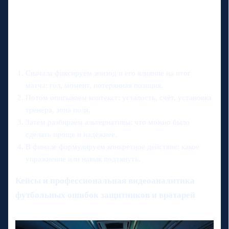
Сначала фиксируем эпизод и его влияние на итог
матча: гол, момент, потерянная позиция.
Потом описываем контекст: усталость, счёт, установка
тренера, зона поля.
Затем разбираем альтернативы: что можно было
сделать проще и надёжнее.
В финале формулируем конкретное действие: какое
упражнение или навык подтянуть.
Кейсы и профессиональная видеoаналитика
футбольных ошибок защитников и вратарей