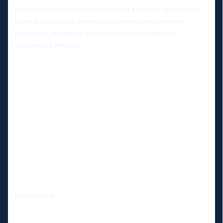
новичок постепенно превращается в игрока, который не
боится ошибаться, потому что умеет свои промахи
разбирать, понимать и превращать в топливo для
следующей победы.
Поделиться