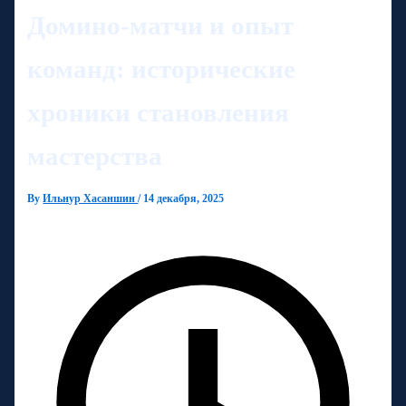
Домино-матчи и опыт
команд: исторические
хроники становления
мастерства
By
Ильнур Хасаншин
/
14 декабря, 2025