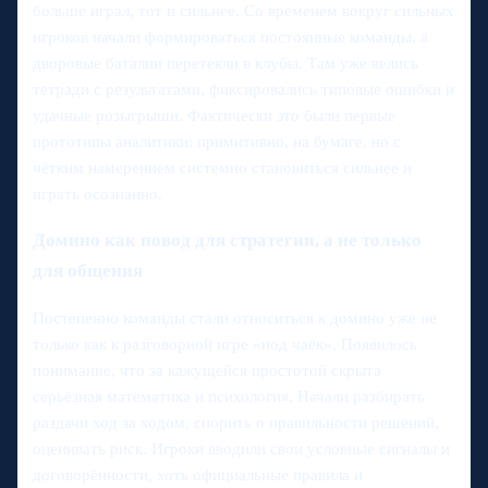
больше играл, тот и сильнее. Со временем вокруг сильных
игроков начали формироваться постоянные команды, а
дворовые баталии перетекли в клубы. Там уже велись
тетради с результатами, фиксировались типовые ошибки и
удачные розыгрыши. Фактически это были первые
прототипы аналитики: примитивно, на бумаге, но с
чётким намерением системно становиться сильнее и
играть осознанно.
Домино как повод для стратегии, а не только
для общения
Постепенно команды стали относиться к домино уже не
только как к разговорной игре «под чаёк». Появилось
понимание, что за кажущейся простотой скрыта
серьёзная математика и психология. Начали разбирать
раздачи ход за ходом, спорить о правильности решений,
оценивать риск. Игроки вводили свои условные сигналы и
договорённости, хоть официальные правила и