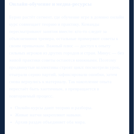
Онлайн-обучение и медиа-ресурсы
Бурно растёт сегмент, где обучение игре в домино онлайн
курс совмещает теорию и практику. Команды
пересматривают занятия вместе: кто-то следит за
объяснениями тренера, остальные примеряют советы к
своим привычкам. Важный плюс — доступ к опыту
сильных игроков из других городов и стран. Минус — без
живой практики советы остаются книжными. Поэтому
продвинутые коллективы строят цикл: посмотрели урок,
отыграли серию партий, зафиксировали ошибки, затем
снова вернулись к материалу. Так накопление опыта
перестаёт быть хаотичным, а превращается в
повторяемый процесс.
Онлайн-курсы дают теорию и разборы.
Живые матчи закрепляют навыки.
Архив раздач объединяет оба мира.