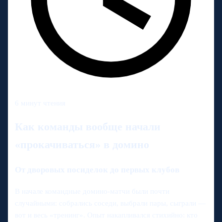
6 минут чтения
Как команды вообще начали
«прокачиваться» в домино
От дворовых посиделок до первых клубов
В начале командные домино-матчи были почти
случайными: собрались соседи, выбрали пары, сыграли —
вот и весь «тренинг». Опыт накапливался стихийно: кто