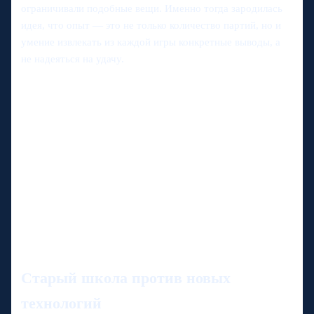
ограничивали подобные вещи. Именно тогда зародилась
идея, что опыт — это не только количество партий, но и
умение извлекать из каждой игры конкретные выводы, а
не надеяться на удачу.
Старый школа против новых
технологий