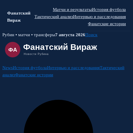
Матчи и результаты
История футбола
Фанатский
Тактический анализ
Интервью и расследования
Вираж
Фанатские истории
Skip
Рубин • матчи • трансферы
7 августа 2026
Поиск
to
content
News
История футбола
Интервью и расследования
Тактический
анализ
Фанатские истории