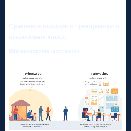
Сравнение подходов к тренировкам и
накоплению опыта
Интуиция против системности