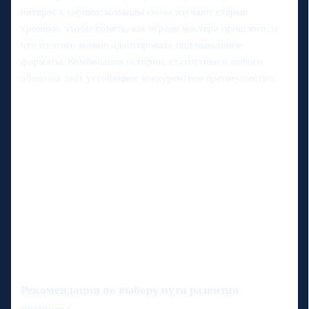
интерес к корням: команды снова изучают старые
хроники, чтобы понять, как играли мастера прошлого, и
что из этого можно адаптировать под нынешние
форматы. Комбинация истории, статистики и живого
общения даёт устойчивое конкурентное преимущество.
Рекомендации по выбору пути развития