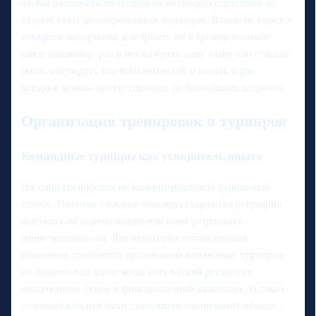
чтобы разложить по полочкам эволюцию стратегий: от
старых схем до современных подходов. Важно не просто
собирать материалы, а встроить их в тренировочный
цикл: например, раз в месяц брать одну главу или старый
матч, обсуждать его всей командой и искать идеи,
которые можно протестировать на ближайших встречах.
Организация тренировок и турниров
Командные турниры как ускоритель опыта
Ни одна тренировка не заменит реальный турнирный
стресс. Поэтому сильные команды стараются регулярно
выезжать на соревнования или сами устраивать
мини‑чемпионаты. Для некоторых оптимальным
решением становится организация командных турниров
по домино под ключ: когда есть чёткий регламент,
независимые судьи и фиксированный календарь. В таких
условиях каждый матч становится кирпичиком общего