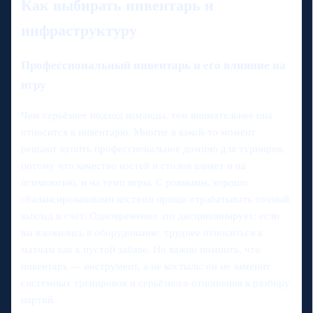
Как выбирать инвентарь и
инфраструктуру
Профессиональный инвентарь и его влияние на
игру
Чем серьёзнее подход команды, тем внимательнее она
относится к инвентарю. Многие в какой‑то момент
решают купить профессиональное домино для турниров,
потому что качество костей и столов влияет и на
психологию, и на темп игры. С ровными, хорошо
сбалансированными костями проще отрабатывать точный
выклад и счёт. Одновременно это дисциплинирует: если
вы вложились в оборудование, труднее относиться к
матчам как к пустой забаве. Но важно помнить, что
инвентарь — инструмент, а не костыль: он не заменит
системных тренировок и серьёзного отношения к разбору
партий.