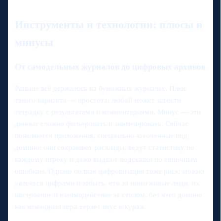
Инструменты и технологии: плюсы и
минусы
От самодельных журналов до цифровых архивов
Раньше всё держалось на бумажных журналах. Плюс
такого варианта — простота: любой может завести
тетрадку с результатами и комментариями. Минус — эти
данные сложно фильтровать и анализировать. Сейчас
появляются приложения, специально заточенные под
домино: они сохраняют расклады, ведут статистику по
каждому игроку и даже выдают подсказки по типичным
ошибкам. Однако полная цифровизация тоже риск: можно
увлечься цифрами и забыть, что за ними живые люди, их
настроение и взаимодействие за столом, без чего домино
как командная игра теряет вкус и кураж.