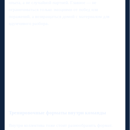
опыта, а не случайной партией. Главное — не
ограничиваться только эмоциями от побед или
поражений, а возвращаться домой с материалом для
вдумчивого разбора.
Тренировочные форматы внутри команды
Внутри коллектива тоже стоит разнообразить формат.