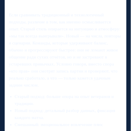
Если сравнивать традиционный и технологичный
подходы, различие в том, как именно осмысливается
опыт. Старый стиль опирается на интуицию и атмосферу:
«мы так всегда выигрывали». Новый — на числа, повторы
и сценарии. Команды, которые удерживают баланс,
обычно и прогрессируют быстрее: они не ломают живое
общение ради сухих отчётов, но и не застревают в
устаревших привычках. Условно говоря, вместо спора
«кто прав» они смотрят запись партии и проверяют, что
реально сработало, а что — только кажется удачным
задним числом.
Старый подход: больше опора на опыт ветеранов и
традиции.
Новый подход: детальный разбор данных, фиксация
каждого матча.
Смешанный: эмоциональное вовлечение плюс