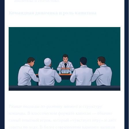
аналитика и статистика.
Командная динамика и роль капитана
Разные подходы по-разному меняют и структуру
команды. В классическом формате капитан — обычно
самый опытный игрок, который «чувствует игру» и даёт
советы по ходу. В более современном варианте капитан