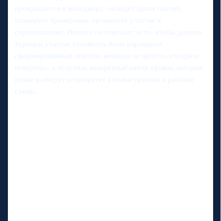
превращается в менеджера: он ведёт архив партий,
планирует тренировки, организует участие в
соревнованиях. Именно он отвечает за то, чтобы домино
турниры участие стоимость были оправданы
сформированным опытом: команда не просто «съездила
поиграть», а получила конкретный набор уроков, которые
позже разберут и превратят в новые приёмы и рабочие
схемы.