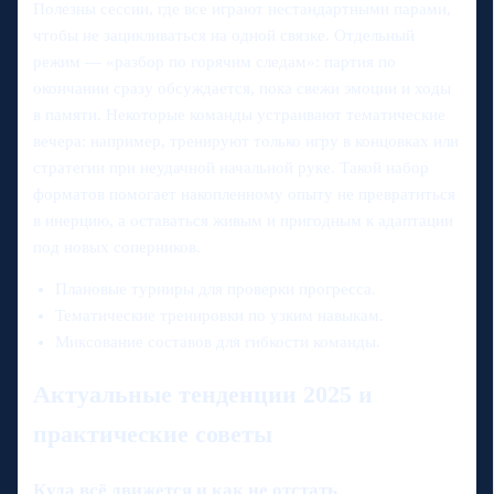
Полезны сессии, где все играют нестандартными парами,
чтобы не зацикливаться на одной связке. Отдельный
режим — «разбор по горячим следам»: партия по
окончании сразу обсуждается, пока свежи эмоции и ходы
в памяти. Некоторые команды устраивают тематические
вечера: например, тренируют только игру в концовках или
стратегии при неудачной начальной руке. Такой набор
форматов помогает накопленному опыту не превратиться
в инерцию, а оставаться живым и пригодным к адаптации
под новых соперников.
Плановые турниры для проверки прогресса.
Тематические тренировки по узким навыкам.
Миксование составов для гибкости команды.
Актуальные тенденции 2025 и
практические советы
Куда всё движется и как не отстать