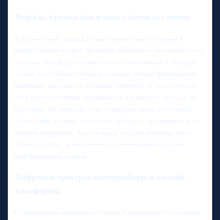
Тетрадь, кружка чая и много часов за столом
Классический подход к накоплению опыта строился
вокруг живых встреч. Команда собиралась несколько раз в
неделю, играла до поздней ночи и записывала в тетрадь
только счёт. Лишь самые дотошные начали фиксировать
ключевые расклады и спорные моменты. У этого метода
есть плюс: отличная сыгранность и развитое «чутьё» на
партнёра. Но минусы тоже очевидны: мало системной
статистики, сложно отследить прогресс, всё держится на
памяти ветеранов. А если лидер уходит, команда часто
теряет и стиль, и уверенность, и копившиеся годами
неформальные знания.
Цифровые трекеры, видеоразборы и онлайн-
платформы
Современные команды всё чаще подключают технологии.