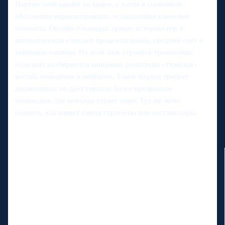
Партии записывают на видео, а затем в спокойной
обстановке пересматривают, останавливая ключевые
моменты. Онлайн-площадки хранят историю игр и
автоматически считают проценты побед, средний счёт и
типичные ошибки. На этой базе строятся тренировки:
отдельно разбираются концовки, розыгрыш «тяжёлых»
костей, поведение в цейтноте. Такой подход требует
дисциплины, но даёт гораздо более прозрачное
понимание, где команда теряет очки. Тут же легко
оценить, как влияет смена стратегии или состава пары.