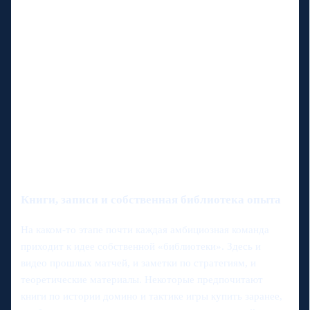
Книги, записи и собственная библиотека опыта
На каком‑то этапе почти каждая амбициозная команда
приходит к идее собственной «библиотеки». Здесь и
видео прошлых матчей, и заметки по стратегиям, и
теоретические материалы. Некоторые предпочитают
книги по истории домино и тактике игры купить заранее,