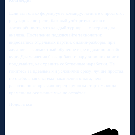
команды
Если вы только формируете команду, начните с простого:
регулярные встречи, базовый учёт результатов и
договорённость, что каждый турнир — материал для
анализа. Постепенно подключайте технологии:
видеозапись отдельных партий, онлайн‑разборы, при
желании — совместный обучение игре в домино онлайн
курс. Для усиления базы добавьте пару хороших книг и
продумайте, как хранить собственные наработки. Не
гонитесь за идеальными условиями сразу: лучше простая,
но стабильная система накопления опыта, чем
разрозненные «рывки» перед крупным стартом, когда
времени на осознание уже не остаётся.
Поделиться