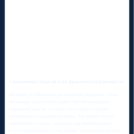
Смешанные модели и их практическая ценность
Наиболее устойчивыми оказываются гибридные схемы.
Например, когда базой служит строгий календарно-
турнирный массив, а поверх него строятся игроко-
центричные и нарративные срезы. Так можно быстро
переключаться между задачами: для аналитического
отчёта использовать сухие данные, а для медиа-проекта