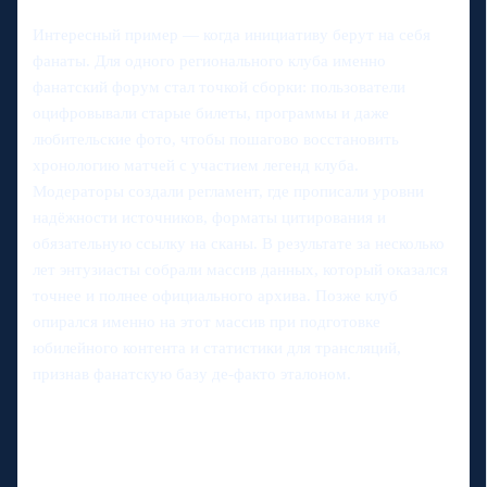
Интересный пример — когда инициативу берут на себя
фанаты. Для одного регионального клуба именно
фанатский форум стал точкой сборки: пользователи
оцифровывали старые билеты, программы и даже
любительские фото, чтобы пошагово восстановить
хронологию матчей с участием легенд клуба.
Модераторы создали регламент, где прописали уровни
надёжности источников, форматы цитирования и
обязательную ссылку на сканы. В результате за несколько
лет энтузиасты собрали массив данных, который оказался
точнее и полнее официального архива. Позже клуб
опирался именно на этот массив при подготовке
юбилейного контента и статистики для трансляций,
признав фанатскую базу де-факто эталоном.