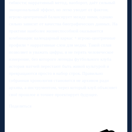
гибкости; нарративный метод, наоборот, даёт сильный
эмоциональный эффект, но легко уводит от фактов;
игроко-центричный балансирует между ними, однако
сильно зависит от качества биографических данных. На
практике наиболее жизнеспособной оказывается
комбинация: календарный каркас + игроко-центричные
профили + нарративные слои для медиа. Такой сплав
позволяет и уважать цифры, и не терять человеческое
измерение, без которого легенды футбольного клуба
история матчей перестают быть живой культурой и
превращаются просто в набор строк. Правильно
собранная хронология становится не архивом ради
архива, а инструментом, через который клуб объясняет
своё прошлое и точнее проектирует будущее.
Поделиться