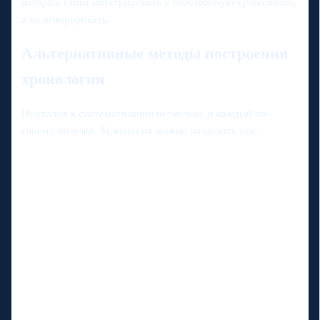
который стоит интегрировать в собственную хронологию,
а не игнорировать.
Альтернативные методы построения
хронологии
Подходов к систематизации несколько, и каждый по-
своему полезен. Условно их можно разделить так: