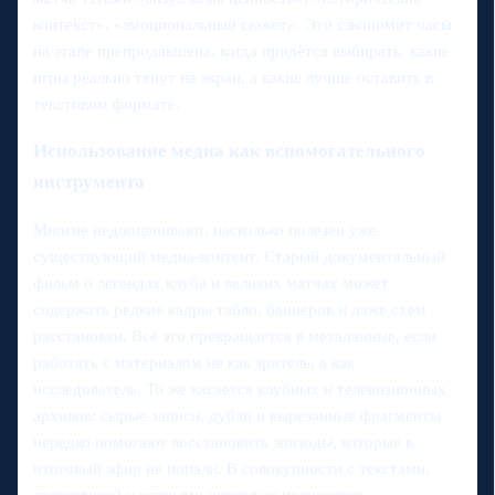
контекст», «эмоциональный сюжет». Это сэкономит часы
на этапе препродакшена, когда придётся выбирать, какие
игры реально тянут на экран, а какие лучше оставить в
текстовом формате.
Использование медиа как вспомогательного
инструмента
Многие недооценивают, насколько полезен уже
существующий медиа-контент. Старый документальный
фильм о легендах клуба и великих матчах может
содержать редкие кадры табло, баннеров и даже схем
расстановки. Всё это превращается в метаданные, если
работать с материалом не как зритель, а как
исследователь. То же касается клубных и телевизионных
архивов: сырые записи, дубли и вырезанные фрагменты
нередко помогают восстановить эпизоды, которые в
итоговый эфир не попали. В совокупности с текстами,