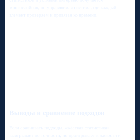
статистикой и устными интервью получается
многослойная, но управляемая система, где каждый
элемент проверяем и привязан ко времени.
Выводы и сравнение подходов
Если сравнивать подходы, «жёсткая статистика»
выигрывает по точности, но проигрывает в живости и