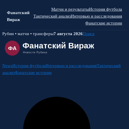
Матчи и результаты
История футбола
Фанатский
Тактический анализ
Интервью и расследования
Вираж
Фанатские истории
Skip
Рубин • матчи • трансферы
7 августа 2026
Поиск
to
content
News
История футбола
Интервью и расследования
Тактический
анализ
Фанатские истории