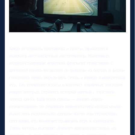
Когда исчерпаны протоколы и газеты, приходится
включать нестандартные инструменты. Например,
видеореставрация: короткий фрагмент трансляции с
архивной плёнки позволяет по рекламе на бортах и форме
соперника точно определить сезон, а иногда и конкретный
тур. Так уточняются даты и контекст ключевых эпизодов,
вокруг которых строится история матчей с участием
легенд клуба. Ещё один приём — анализ аудио-
комментариев: по репликам комментатора иногда можно
вычислить параллельно идущие матчи или турнирную
ситуацию, что помогает привязать игру к календарю.
Такие методы выглядят немного криминалистикой, но