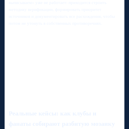
выписываем» уже не работает: приходится строить
методику верификации, формировать приоритет
источников и документировать все расхождения, чтобы
потом не утонуть в собственных противоречиях.
Реальные кейсы: как клубы и
фанаты собирают разбитую мозаику