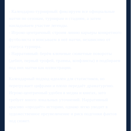
- Календарно-турнирный: фиксируем все официальные
матчи по сезонам, турнирам и стадиям, а затем
накладываем участие легенды.
- Игроко-центричный: строим линию карьеры конкретного
футболиста и вписываем в неё матчи, независимо от
статуса турнира.
- Нарративный: берём ключевые сюжетные повороты
(дебют, первый трофей, травмы, конфликты) и подбираем
под них матчи как иллюстрации.
Календарный подход идеален для статистиков, но
перегружает цифрами и плохо передаёт драматургию.
Игроко-центричный удобен в медиа и книгах, зато
требует много локальных уточнений. Нарративный
красиво «продаёт» историю, однако легко уводит в
художественное преувеличение и риск подгонки фактов
под сюжет.