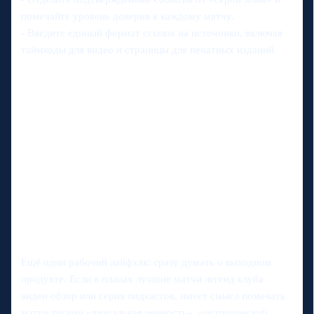
помечайте уровень доверия к каждому матчу.
- Введите единый формат ссылок на источники, включая
таймкоды для видео и страницы для печатных изданий.
Ещё один рабочий лайфхак: сразу думать о выходном
продукте. Если в планах лучшие матчи легенд клуба
видео обзор или серия подкастов, имеет смысл помечать
матчи тегами «визуальная ценность», «исторический