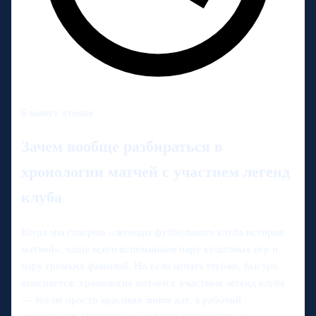
6 минут чтения
Зачем вообще разбираться в
хронологии матчей с участием легенд
клуба
Когда мы говорим «легенды футбольного клуба история
матчей», чаще всего вспоминаем пару культовых игр и
пару громких фамилий. Но если копать глубже, быстро
выясняется: хронология матчей с участием легенд клуба
— это не просто красивая линия дат, а рабочий