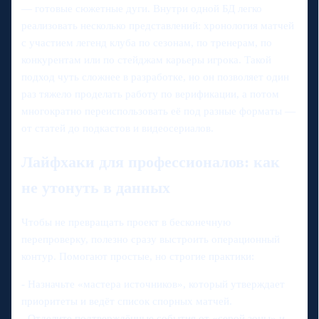
— готовые сюжетные дуги. Внутри одной БД легко
реализовать несколько представлений: хронология матчей
с участием легенд клуба по сезонам, по тренерам, по
конкурентам или по стейджам карьеры игрока. Такой
подход чуть сложнее в разработке, но он позволяет один
раз тяжело проделать работу по верификации, а потом
многократно переиспользовать её под разные форматы —
от статей до подкастов и видеосериалов.
Лайфхаки для профессионалов: как
не утонуть в данных
Чтобы не превращать проект в бесконечную
перепроверку, полезно сразу выстроить операционный
контур. Помогают простые, но строгие практики:
- Назначьте «мастера источников», который утверждает
приоритеты и ведёт список спорных матчей.
- Отделите подтверждённые события от «серой зоны» и