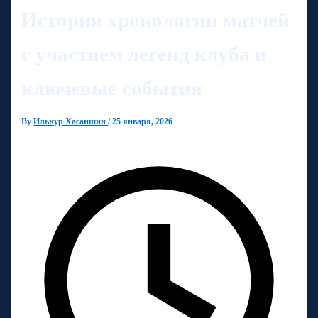
История хронологии матчей
с участием легенд клуба и
ключевые события
By
Ильнур Хасаншин
/
25 января, 2026