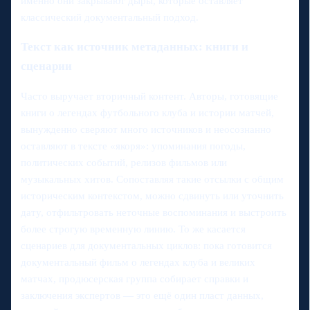
именно они закрывают дыры, которые оставляет
классический документальный подход.
Текст как источник метаданных: книги и
сценарии
Часто выручает вторичный контент. Авторы, готовящие
книги о легендах футбольного клуба и истории матчей,
вынужденно сверяют много источников и неосознанно
оставляют в тексте «якоря»: упоминания погоды,
политических событий, релизов фильмов или
музыкальных хитов. Сопоставляя такие отсылки с общим
историческим контекстом, можно сдвинуть или уточнить
дату, отфильтровать неточные воспоминания и выстроить
более строгую временную линию. То же касается
сценариев для документальных циклов: пока готовится
документальный фильм о легендах клуба и великих
матчах, продюсерская группа собирает справки и
заключения экспертов — это ещё один пласт данных,