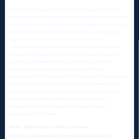
На практике самые показательные истории связаны с
реконструкцией довоенных или раннепрофессиональных
сезонов, когда статистика велась нерегулярно. Один клуб,
формируя медиапроект «лучшие матчи легенд клуба
видео обзор», столкнулся с тем, что половина
«легендарных» игр жила только в газетных вырезках и
устных воспоминаниях ветеранов. Пришлось сверять
старые программы матчей, протоколы федерации,
локальные газеты и частные коллекции. Иногда
выяснялось, что «решающий гол» легенды был автоголом
соперника, а сам игрок запомнил эпизод иначе. Такой
ресёрч занял месяцы, но в итоге позволил выстроить
проверяемую линию событий и скорректировать
официальный клубный нарратив, не руша миф, а
аккуратно его уточняя.
Кейс: фанатское сообщество как
распределённый исследовательский отдел