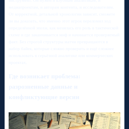
инструмент. Он нужен и клубным аналитикам, и
медиапроектам, и авторам контента, и исследователям.
От корректной, детальной хронологии зависит, сможете
ли вы доказать, что именно этот игрок переломил ход
определённой эпохи, как менялась его роль в тактической
схеме и где заканчивается миф и начинается проверяемый
факт. Без строгой структуры матчи превращаются в
набор байек, которые сложно проверить и ещё сложнее
использовать в серьёзной аналитике или коммерческих
проектах.
Где возникает проблема:
разрозненные данные и
конфликтующие версии