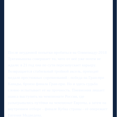
После неудачной попытки пробиться на Олимпиаду-2018
Туктамышева совершает то, чего от неё уже почти не
ждали: в 21 год она по сути перезапускает карьеру.
Возвращается стабильный тройной аксель, приходят
медали престижных соревнований - победа на Гран-при
Канады, бронза финала Гран-при. Но и здесь судьба
словно испытывает её на прочность. Пневмония лишает
шанса выступить на чемпионате России, где
разыгрывались путёвки на чемпионат Европы, а затем на
внутреннем отборе - финале Кубка страны - её опережает
Евгения Медведева.