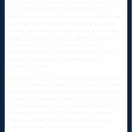
В их историях есть ещё одна общая черта - вечное "чуть-
чуть не хватило". Лизе - до Олимпиады. Эмбер - до
полноценного доминирования в эпоху, когда конкуренция
была максимальной. Обе умели держать удар - травмы,
болезни, проигрыши, решения федераций, которые шли
вразрез с ожиданиями. Но если Гленн всё-таки дошла до
Олимпийских игр, пусть и существенно позже
ожидаемого срока, то Туктамышева навсегда останется
главным "неолимпийским" феноменом женского
одиночного катания.
И всё же, когда через годы будут вспоминать начало эпохи
ультра-си у женщин, тройной аксель во взрослом катании
и феномен долгой карьеры, в первую очередь назовут имя
Елизаветы Туктамышевой. Эмбер Гленн в этой истории -
достойная наследница тренда, продолжательница линии
"аксельных" фигуристок. Но фундамент, ассоциации,
образы - за Лизой. Именно поэтому, даже признавая
успехи американки, в массовой памяти легендой