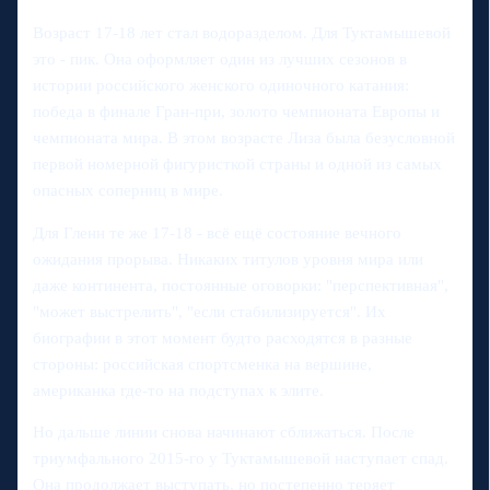
Возраст 17-18 лет стал водоразделом. Для Туктамышевой
это - пик. Она оформляет один из лучших сезонов в
истории российского женского одиночного катания:
победа в финале Гран-при, золото чемпионата Европы и
чемпионата мира. В этом возрасте Лиза была безусловной
первой номерной фигуристкой страны и одной из самых
опасных соперниц в мире.
Для Гленн те же 17-18 - всё ещё состояние вечного
ожидания прорыва. Никаких титулов уровня мира или
даже континента, постоянные оговорки: "перспективная",
"может выстрелить", "если стабилизируется". Их
биографии в этот момент будто расходятся в разные
стороны: российская спортсменка на вершине,
американка где-то на подступах к элите.
Но дальше линии снова начинают сближаться. После
триумфального 2015-го у Туктамышевой наступает спад.
Она продолжает выступать, но постепенно теряет