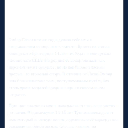
Эмбер Гленн в те же годы делала себе имя в
американском юниорском сегменте. Бронза на этапах
юниорского Гран-при, в 14 лет - победа на юниорском
чемпионате США. На родине её воспринимали как
перспективу на будущее, но не как "молниеносный
прорыв" во взрослый спорт. В отличие от Лизы, Эмбер
шла более классическим, поступательным путём, без
столь ярких медалей среди женщин в совсем юном
возрасте.
Принципиальное отличие начального этапа - в скоростях
развития. В промежутке 13-15 лет Туктамышева делает
шаг, который впоследствии определит всю её карьеру: она
осваивает тройной аксель. Сначала - только на