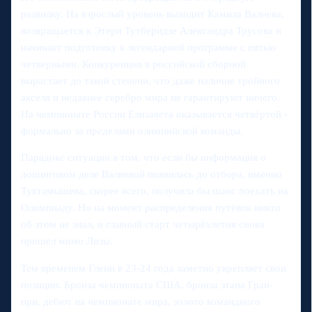
развилку. На взрослый уровень выходит Камила Валиева,
возвращается к Этери Тутберидзе Александра Трусова и
начинает подготовку к легендарной программе с пятью
четверными. Конкуренция в российской сборной
вырастает до такой степени, что даже наличие тройного
акселя и недавнее серебро мира не гарантируют ничего.
На чемпионате России Елизавета оказывается четвёртой -
формально за пределами олимпийской команды.
Парадокс ситуации в том, что если бы информация о
допинговом деле Валиевой появилась до отбора, именно
Туктамышева, скорее всего, получила бы шанс поехать на
Олимпиаду. Но на момент распределения путёвок никто
об этом не знал, и главный старт четырёхлетия снова
прошёл мимо Лизы.
Тем временем Гленн в 23-24 года заметно укрепляет свои
позиции. Бронза чемпионата США, бронза этапа Гран-
при, дебют на чемпионате мира, золото командного