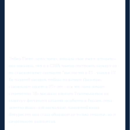
Эмбер Гленн, безусловно, вписала своё имя в историю -
она доказала, что и в США можно построить карьеру не
по стандартному сценарию "выстрелил в 15 - ушёл в 19".
Её поздний расцвет, победа на финале Гран-при,
стабильные аксели в 25+ лет - всё это тоже ломает
стереотипы. Но масштаб влияния Туктамышевой на
культуру фигурного катания, особенно в России, пока
заметно выше: для нескольких поколений юных
фигуристок она стала образцом не только техники, но и
спортивного долголетия.