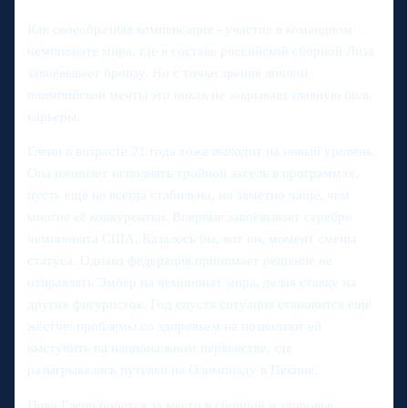
Как своеобразная компенсация - участие в командном
чемпионате мира, где в составе российской сборной Лиза
завоёвывает бронзу. Но с точки зрения личной
олимпийской мечты это никак не закрывает главную боль
карьеры.
Гленн в возрасте 21 года тоже выходит на новый уровень.
Она начинает исполнять тройной аксель в программах,
пусть ещё не всегда стабильно, но заметно чаще, чем
многие её конкурентки. Впервые завоёвывает серебро
чемпионата США. Казалось бы, вот он, момент смены
статуса. Однако федерация принимает решение не
отправлять Эмбер на чемпионат мира, делая ставку на
других фигуристок. Год спустя ситуация становится ещё
жестче: проблемы со здоровьем не позволяют ей
выступить на национальном первенстве, где
разыгрывались путёвки на Олимпиаду в Пекине.
Пока Гленн борется за место в сборной и здоровье,