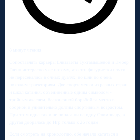
8 минут чтения
Сопоставлять карьеры Елизаветы Туктамышевой и Эмбер
Гленн интересно уже потому, что эти фигуристки почти
не пересекались в очных дуэлях, но шли по очень
похожим траекториям. Две спортсменки из разных стран
и школ катания, объединённые одним символом -
тройным акселем, бесконечной борьбой за место в
сборной и удивительно долгим спортивным возрастом.
При этом одна так и не попала ни на одну Олимпиаду, а
другая добралась до Игр только к 26 годам.
Если смотреть на хронологию, обе начали кататься в