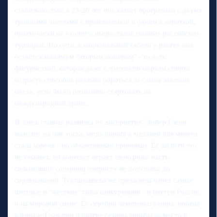
стабильностью: в 25-26 лет она катает программы с двумя
тройными акселями в произвольной и одним в короткой,
практически не уходит с пьедесталов главных российских
турниров. По сути, в национальной табели о рангах она
остаётся минимум "вторым номером" - то есть
фигуристкой, которая даже в зрелом по меркам спорта
возрасте способна реально бороться за самые высокие
места, если бы ей позволили стартовать на
международной арене.
И здесь главная развилка их восприятия. Эмбер Гленн
выходит на пик тогда, когда дорога к медалям для многих
стала короче - по объективным причинам. Её заслуги это
не умаляет, но контекст играет свою роль: часть
сильнейших соперниц попросту не допущена до
соревнований. Туктамышева же проходила через самые
плотные и "жёсткие" годы конкуренции - и внутри России,
и на мировой сцене. Её серебро чемпионата мира, победа
в финале Гран-при и долгие сезоны борьбы за место в