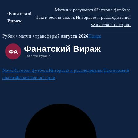
Матчи и результаты
История футбола
Фанатский
Тактический анализ
Интервью и расследования
Вираж
Фанатские истории
Skip
Рубин • матчи • трансферы
7 августа 2026
Поиск
to
content
News
История футбола
Интервью и расследования
Тактический
анализ
Фанатские истории