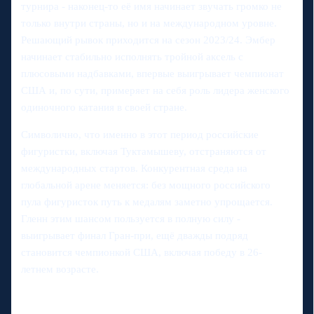
турнира - наконец-то её имя начинает звучать громко не
только внутри страны, но и на международном уровне.
Решающий рывок приходится на сезон 2023/24. Эмбер
начинает стабильно исполнять тройной аксель с
плюсовыми надбавками, впервые выигрывает чемпионат
США и, по сути, примеряет на себя роль лидера женского
одиночного катания в своей стране.
Символично, что именно в этот период российские
фигуристки, включая Туктамышеву, отстраняются от
международных стартов. Конкурентная среда на
глобальной арене меняется: без мощного российского
пула фигуристок путь к медалям заметно упрощается.
Гленн этим шансом пользуется в полную силу -
выигрывает финал Гран-при, ещё дважды подряд
становится чемпионкой США, включая победу в 26-
летнем возрасте.