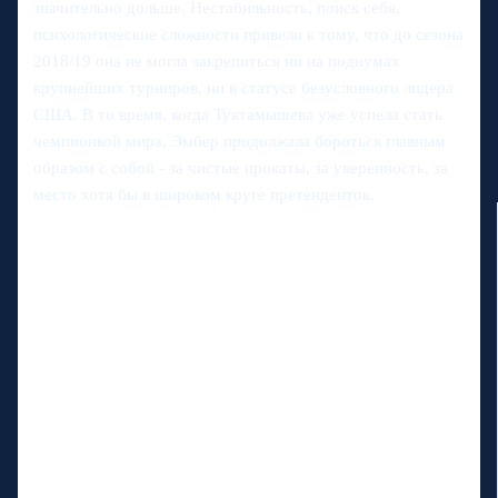
значительно дольше. Нестабильность, поиск себя,
психологические сложности привели к тому, что до сезона
2018/19 она не могла закрепиться ни на подиумах
крупнейших турниров, ни в статусе безусловного лидера
США. В то время, когда Туктамышева уже успела стать
чемпионкой мира, Эмбер продолжала бороться главным
образом с собой - за чистые прокаты, за уверенность, за
место хотя бы в широком круге претенденток.