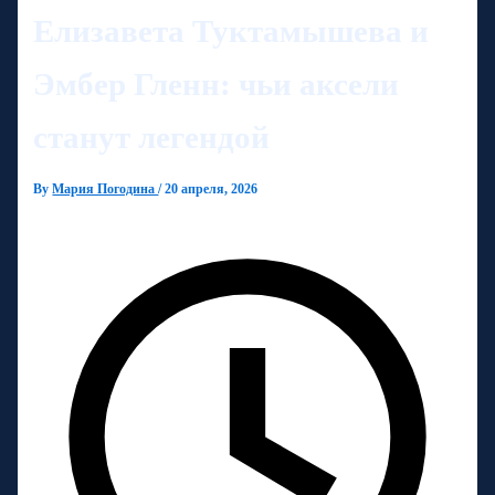
Елизавета Туктамышева и
Эмбер Гленн: чьи аксели
станут легендой
By
Мария Погодина
/
20 апреля, 2026