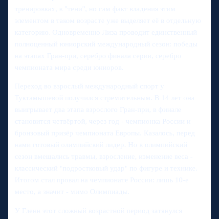
тренировках, в "тени", но сам факт владения этим
элементом в таком возрасте уже выделяет её в отдельную
категорию. Одновременно Лиза проводит единственный
полноценный юниорский международный сезон: победы
на этапах Гран-при, серебро финала серии, серебро
чемпионата мира среди юниоров.
Переход во взрослый международный спорт у
Туктамышевой получился стремительным. В 14 лет она
выигрывает два этапа взрослого Гран-при, в финале
становится четвёртой, через год - чемпионка России и
бронзовый призёр чемпионата Европы. Казалось, перед
нами готовый олимпийский лидер. Но в олимпийский
сезон вмешались травмы, взросление, изменение веса -
классический "подростковый удар" по фигуре и технике.
Итогом стал провал на чемпионате России: лишь 10-е
место, а значит - мимо Олимпиады.
У Гленн этот сложный возрастной период затянулся