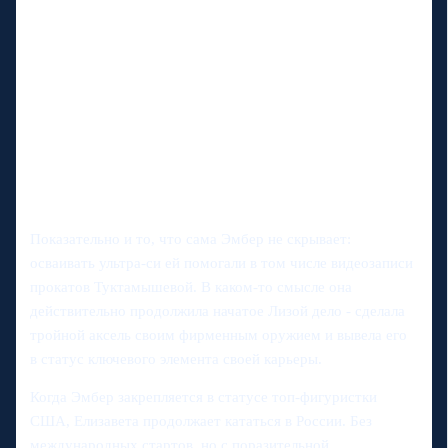
Показательно и то, что сама Эмбер не скрывает:
осваивать ультра-си ей помогали в том числе видеозаписи
прокатов Туктамышевой. В каком-то смысле она
действительно продолжила начатое Лизой дело - сделала
тройной аксель своим фирменным оружием и вывела его
в статус ключевого элемента своей карьеры.
Когда Эмбер закрепляется в статусе топ-фигуристки
США, Елизавета продолжает кататься в России. Без
международных стартов, но с поразительной