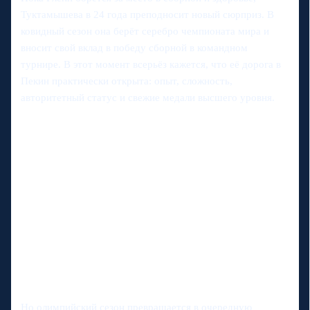
Туктамышева в 24 года преподносит новый сюрприз. В
ковидный сезон она берёт серебро чемпионата мира и
вносит свой вклад в победу сборной в командном
турнире. В этот момент всерьёз кажется, что её дорога в
Пекин практически открыта: опыт, сложность,
авторитетный статус и свежие медали высшего уровня.
Но олимпийский сезон превращается в очередную