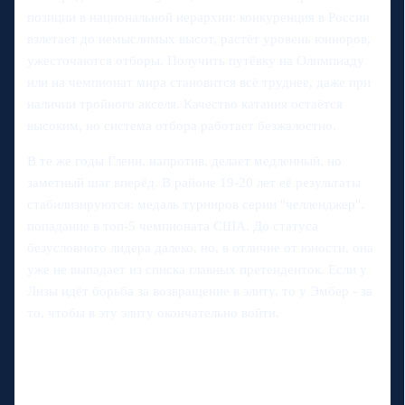
позиции в национальной иерархии: конкуренция в России
взлетает до немыслимых высот, растёт уровень юниоров,
ужесточаются отборы. Получить путёвку на Олимпиаду
или на чемпионат мира становится всё труднее, даже при
наличии тройного акселя. Качество катания остаётся
высоким, но система отбора работает безжалостно.
В те же годы Гленн, напротив, делает медленный, но
заметный шаг вперёд. В районе 19-20 лет её результаты
стабилизируются: медаль турниров серии "челленджер",
попадание в топ-5 чемпионата США. До статуса
безусловного лидера далеко, но, в отличие от юности, она
уже не выпадает из списка главных претенденток. Если у
Лизы идёт борьба за возвращение в элиту, то у Эмбер - за
то, чтобы в эту элиту окончательно войти.