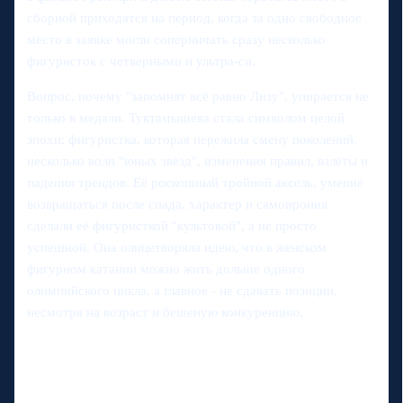
сборной приходятся на период, когда за одно свободное
место в заявке могли соперничать сразу несколько
фигуристок с четверными и ультра-си.
Вопрос, почему "запомнят всё равно Лизу", упирается не
только в медали. Туктамышева стала символом целой
эпохи: фигуристка, которая пережила смену поколений,
несколько волн "юных звёзд", изменения правил, взлёты и
падения трендов. Её роскошный тройной аксель, умение
возвращаться после спада, характер и самоирония
сделали её фигуристкой "культовой", а не просто
успешной. Она олицетворяла идею, что в женском
фигурном катании можно жить дольше одного
олимпийского цикла, а главное - не сдавать позиции,
несмотря на возраст и бешеную конкуренцию.