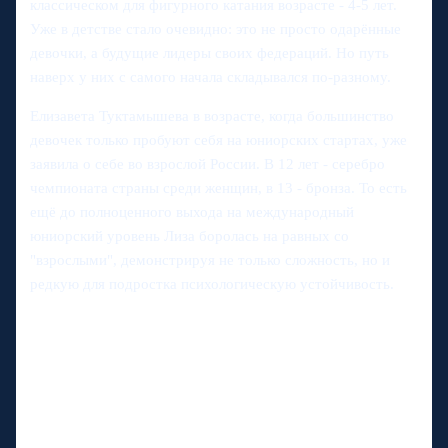
классическом для фигурного катания возрасте - 4-5 лет.
Уже в детстве стало очевидно: это не просто одарённые
девочки, а будущие лидеры своих федераций. Но путь
наверх у них с самого начала складывался по-разному.
Елизавета Туктамышева в возрасте, когда большинство
девочек только пробуют себя на юниорских стартах, уже
заявила о себе во взрослой России. В 12 лет - серебро
чемпионата страны среди женщин, в 13 - бронза. То есть
ещё до полноценного выхода на международный
юниорский уровень Лиза боролась на равных со
"взрослыми", демонстрируя не только сложность, но и
редкую для подростка психологическую устойчивость.