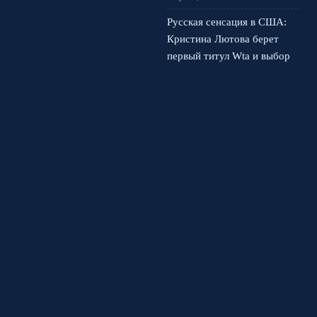
Русская сенсация в США:
Кристина Лютова берет
первый титул Wta и выбор
сборной
3 августа, 2026
© 2026 Фанатский Вираж
Новости Рубина
News
Интервью и расследования
История футбола
Матчи и результаты
Тактический анализ
Фанатские истории