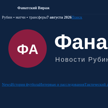
Фанатский Вираж
Skip
Рубин • матчи • трансферы
7 августа 2026
Поиск
to
content
News
История футбола
Интервью и расследования
Тактический 