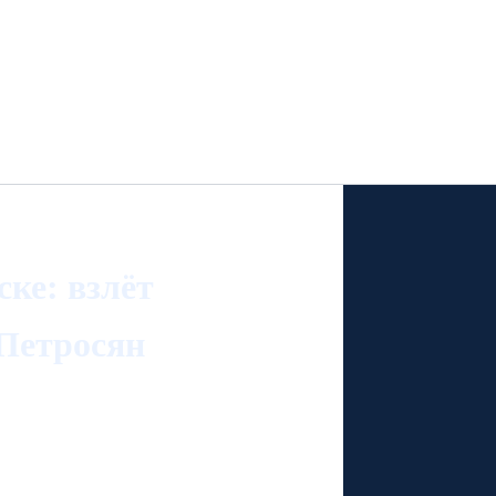
ке: взлёт
 Петросян