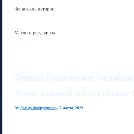
Фанатские истории
Матчи и результаты
Финал Гран-при в Челябинс
Двоеглазовой в отсутствие
By
Дамир Фахрутдинов
/
7 марта, 2026