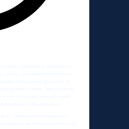
тсутствии олимпийской чемпионки и
 для тех, кто обычно остается в ее
енцию: любая осечка здесь стоит не
катания нового цикла. Уже по итогам
к к тем, кто пришёл не в идеальной
отов выжать из себя максимум.
где-то - эмоциональные прокаты и
е надежды и тактические просчёты. Но