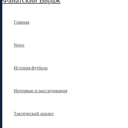
Фанатский Вираж
Главная
News
История футбола
Интервью и расследования
Тактический анализ