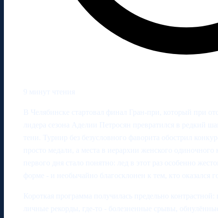
9 минут чтения
В Челябинске стартовал финал Гран-при, который при о
лидера сезона Аделии Петросян превратился в редкий шанс
тени. Турнир без безусловного фаворита обострил конкур
просто медали, а места в иерархии женского одиночного 
первого дня стало понятно: лед в этот раз особенно жесто
форме - и необычайно благосклонен к тем, кто оказался г
Короткая программа получилась предельно контрастной: 
личные рекорды, где-то - болезненные срывы, обнулённы