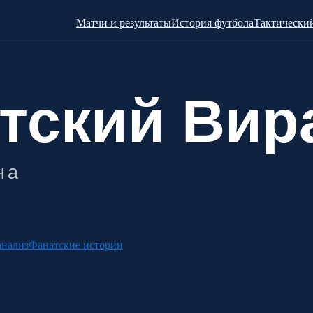
Матчи и результаты
История футбола
Тактический
анализ
Фанатские истории