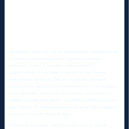
Но именно опыт шоу дал им неожиданное преимущество.
За годы в профессиональном туре они научились
работать с залом, с эмоцией, с музыкальной
драматургией. Их катание стало еще более тонким,
изысканным, цельным. Они не стремились поразить
одним-двумя сверхсложными элементами — их козырем
была гармония, невесомые поддержки, синхронность,
словно парение двух людей, полностью растворившихся
друг в друге. В Лиллехаммер они везли не просто форму,
а цельный художественный образ.
Личным испытанием для Екатерины была не только