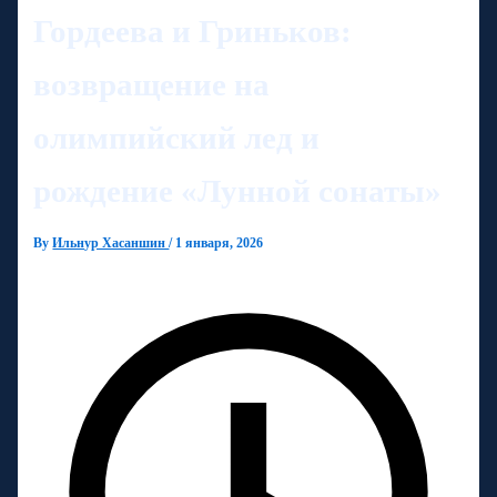
Гордеева и Гриньков:
возвращение на
олимпийский лед и
рождение «Лунной сонаты»
By
Ильнур Хасаншин
/
1 января, 2026