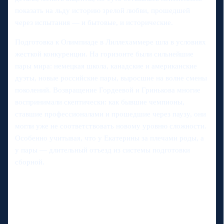
показать на льду историю зрелой любви, прошедшей
через испытания — и бытовые, и исторические.
Подготовка к Олимпиаде в Лиллехаммере шла в условиях
жесткой конкуренции. На горизонте были сильнейшие
пары мира: немецкая школа, канадские и американские
дуэты, новые российские пары, выросшие на волне смены
поколений. Возвращение Гордеевой и Гринькова многие
воспринимали скептически: как бывшие чемпионы,
ставшие профессионалами и прошедшие через паузу, они
могли уже не соответствовать новому уровню сложности.
Особенно учитывая, что у Екатерины за плечами роды, а
у пары — длительный отъезд из системы подготовки
сборной.