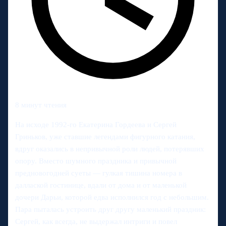
8 минут чтения
На исходе 1992-го Екатерина Гордеева и Сергей
Гриньков, уже ставшие легендами фигурного катания,
вдруг оказались в непривычной роли людей, потерявших
опору. Вместо шумного праздника и привычной
предновогодней суеты — гулкая тишина номера в
даллаской гостинице, вдали от дома и от маленькой
дочери Дарьи, которой едва исполнился год с небольшим.
Пара пыталась устроить друг другу маленький праздник:
Сергей, как всегда, не выдержал интриги и повел