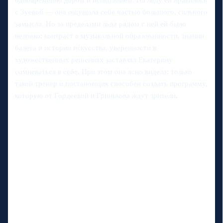
с Зуевой — она ощущала себя частью большого, сильного
замысла. Но за пределами льда рядом с ней ей было
неловко: контраст в музыкальной образованности, знании
балета и истории искусства, уверенности в
художественных решениях заставлял Екатерину
сомневаться в себе. При этом она ясно видела: только
такой тренер и постановщик способен создать программу,
которую от Гордеевой и Гринькова ждут зрители.