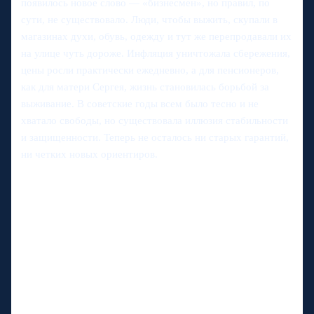
появилось новое слово — «бизнесмен», но правил, по
сути, не существовало. Люди, чтобы выжить, скупали в
магазинах духи, обувь, одежду и тут же перепродавали их
на улице чуть дороже. Инфляция уничтожала сбережения,
цены росли практически ежедневно, а для пенсионеров,
как для матери Сергея, жизнь становилась борьбой за
выживание. В советские годы всем было тесно и не
хватало свободы, но существовала иллюзия стабильности
и защищенности. Теперь не осталось ни старых гарантий,
ни четких новых ориентиров.