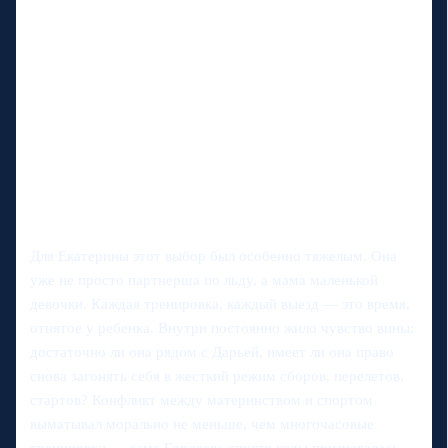
Для Екатерины этот выбор был особенно тяжелым. Она
уже не просто партнерша по льду, а мама маленькой
девочки. Каждая тренировка, каждый выезд — это время,
отнятое у ребенка. Внутри постоянно жило чувство вины:
достаточно ли она рядом с Дарьей, имеет ли она право
снова загонять себя в жесткий режим сборов, перелетов,
стартов? Конфликт между материнством и спортом
выматывал морально не меньше, чем многочасовые
тренировки — сама Гордеева спустя годы признавалась,