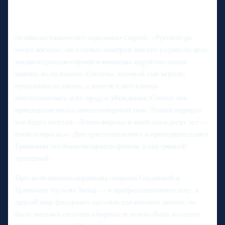
Особенно тяжело это переживал Сергей. «Русский до
мозга костей», он с болью смотрел, как его родители, всю
жизнь отдавшие службе в милиции, вдруг оказались
никому не нужными. Система, которой они верили,
крушилась на глазах, а вместе с ней словно
обесценивались и их труд, и убеждения. Словно вся
прошедшая жизнь имела неверный знак. Новый порядок
как будто шептал: «Ваши жертвы и ваши семьдесят лет —
были напрасны». Для чувствительного и принципиального
Гринькова это было не просто фоном, а внутренней
трагедией.
При этом именно перемены открыли Гордеевой и
Гринькову путь на Запад — в профессиональное шоу, в
другой мир фигурного катания, где платили деньги, не
было жесткой системы сборных и можно было кататься