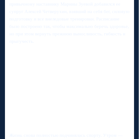
привычному наставнику Марины Зуевой добавился ее
супруг Алексей Четверухин, взявший на себя бег, силовую
подготовку и все внеледовые тренировки. Расписание
было построено так, чтобы максимально беречь здоровье,
но при этом вернуть прежнюю выносливость, гибкость и
прыгучесть.
Жизнь снова полностью подчинялась спорту. Утром —