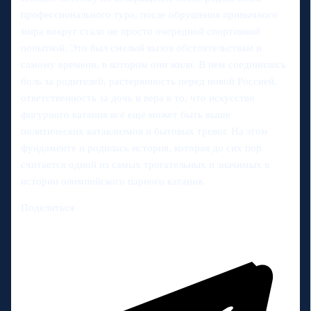
профессионального тура, после обрушения привычного
мира вокруг стало не просто очередной спортивной
попыткой. Это был смелый вызов обстоятельствам и
самому времени, в котором они жили. В нем соединились
боль за родителей, растерянность перед новой Россией,
ответственность за дочь и вера в то, что искусство
фигурного катания всё ещё может быть выше
политических катаклизмов и бытовых тревог. На этом
фундаменте и родилась история, которая до сих пор
считается одной из самых трогательных и значимых в
истории олимпийского парного катания.
Поделиться