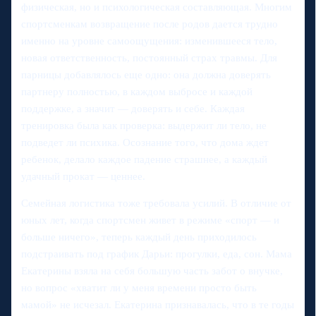
физическая, но и психологическая составляющая. Многим
спортсменкам возвращение после родов дается трудно
именно на уровне самоощущения: изменившееся тело,
новая ответственность, постоянный страх травмы. Для
парницы добавлялось еще одно: она должна доверять
партнеру полностью, в каждом выбросе и каждой
поддержке, а значит — доверять и себе. Каждая
тренировка была как проверка: выдержит ли тело, не
подведет ли психика. Осознание того, что дома ждет
ребенок, делало каждое падение страшнее, а каждый
удачный прокат — ценнее.
Семейная логистика тоже требовала усилий. В отличие от
юных лет, когда спортсмен живет в режиме «спорт — и
больше ничего», теперь каждый день приходилось
подстраивать под график Дарьи: прогулки, еда, сон. Мама
Екатерины взяла на себя большую часть забот о внучке,
но вопрос «хватит ли у меня времени просто быть
мамой» не исчезал. Екатерина признавалась, что в те годы