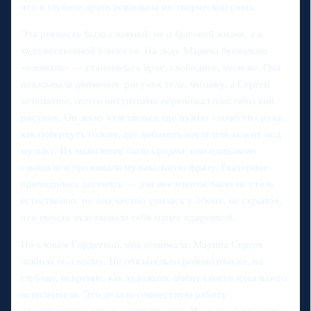
что в глубине души ревновала их творческий союз.
Эта ревность была сложной: не о бытовой жизни, а о
художественной близости. На льду Марина буквально
«оживала» — становилась ярче, свободнее, моложе. Она
показывала движения, рисунок тела, мимику, а Сергей
мгновенно, почти интуитивно перенимал пластический
рисунок. Он легко чувствовал, где нужно «повести» руку,
как повернуть голову, где добавить паузу или акцент под
музыку. Их мышление было сродни: они одинаково
слышали и проживали музыкальную фразу. Екатерине
приходилось догонять — для нее многое было не столь
естественно, но она честно училась у обоих, не скрывая,
что иногда чувствовала себя менее одаренной.
По словам Гордеевой, она понимала: Марина Сергея
любила по-своему. Не обязательно романтически, но
глубоко, искренне, как художник любит своего идеального
исполнителя. Это делало совместную работу
одновременно даром и испытанием. На льду ей нравилось