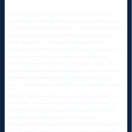
«Лунная соната» стала не просто красивым набором
элементов. Это была их личная история, воплощенная на
льду. Кульминационный момент — когда Сергей скользит
на коленях к Екатерине, протягивая к ней руки, а затем
мягко поднимает — превратился в символ. В нем
соединялись любовь мужчины к женщине, благодарность
к матери своего ребенка и уважение к партнерше, с
которой он прошел почти всю спортивную жизнь. Это
был гимн женщине-матери, признание в том, что ее путь
не менее тяжел, чем мужской, и что их общее чудо —
дочь — неразрывно связано с этим возвращением на лед.
Марина прямо говорила им: эта программа должна быть
исповедью, а не только спортивным номером. Она
требовала проживать каждый жест, каждую паузу, а не
просто выполнять набор шагов и поддержек. В
тренировочном катании они могли спорить, переделывать
детали, менять акценты, но суть оставалась неизменной: