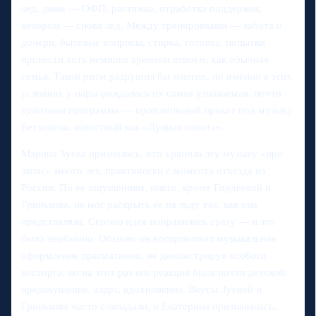
лед, днем — ОФП, растяжка, отработка поддержек,
вечером — снова лед. Между тренировками — забота о
дочери, бытовые вопросы, стирка, готовка, попытки
провести хоть немного времени втроем, как обычная
семья. Такой ритм разрушил бы многих, но именно в этих
условиях у пары рождалась их самая узнаваемая, почти
культовая программа — произвольный прокат под музыку
Бетховена, известный как «Лунная соната».
Марина Зуева призналась, что хранила эту музыку «про
запас» много лет, практически с момента отъезда из
России. По ее ощущениям, никто, кроме Гордеевой и
Гринькова, не мог раскрыть ее на льду так, как она
представляла. Сергею идея понравилась сразу — и это
было необычно. Обычно он воспринимал музыкальное
оформление прагматично, не демонстрируя особого
восторга, но на этот раз его реакция была почти детской:
предвкушение, азарт, вдохновение. Вкусы Зуевой и
Гринькова часто совпадали, и Екатерина признавалась,