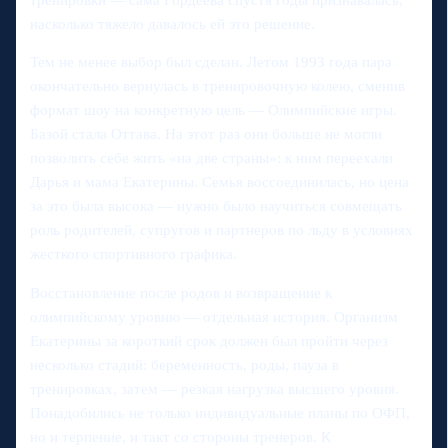
насколько тяжело давалось ей это решение.
Тем не менее выбор был сделан. Летом 1993 года пара
окончательно вернулась в тренировочную колею, сменив
формат шоу на конкретную цель — Олимпийские игры.
Базой стала Оттава. На этот раз они больше не могли
позволить себе жить «на две страны»: к ним переехали
Дарья и мама Екатерины. Семья воссоединилась, но цена
за это была высока — нужно было научиться совмещать
роль родителей, супругов и партнеров по льду в условиях
жесткого спортивного графика.
Восстановление после родов и возвращение к
олимпийскому уровню — отдельная история. Организм
Екатерины за короткий срок должен был пройти через
несколько стадий: беременность, роды, пауза в
тренировках, затем — резкая нагрузка высшего уровня.
Понадобились не только индивидуальные планы по ОФП,
но и терпение, и такт со стороны тренеров. К