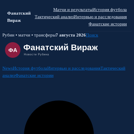
Матчи и результаты
История футбола
Фанатский
Тактический анализ
Интервью и расследования
Вираж
Фанатские истории
Skip
Рубин • матчи • трансферы
7 августа 2026
Поиск
to
content
News
История футбола
Интервью и расследования
Тактический
анализ
Фанатские истории