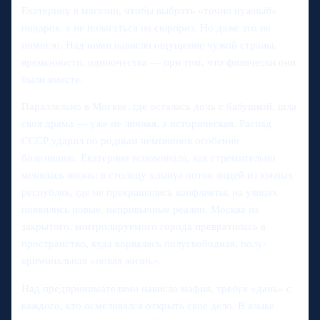
Екатерину в магазин, чтобы выбрать «точно нужный»
подарок, а не полагаться на сюрприз. Но даже это не
помогло. Над ними нависло ощущение чужой страны,
временности, одиночества — при том, что физически они
были вместе.
Параллельно в Москве, где осталась дочь с бабушкой, шла
своя драма — уже не личная, а историческая. Распад
СССР ударил по родным чемпионов особенно
болезненно. Екатерина вспоминала, как стремительно
менялась жизнь: в столицу хлынул поток людей из южных
республик, где не прекращались конфликты, на улицах
появились новые, непривычные реалии. Москва из
закрытого, контролируемого города превратилась в
пространство, куда ворвалась полусвободная, полу-
криминальная «новая жизнь».
Над предпринимателями нависла мафия, требуя «дань» с
каждого, кто осмеливался открыть свое дело. В языке