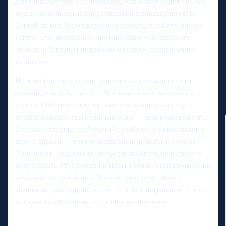
для удовольствия. Но, наблюдая, как живут родители, как
рушатся привычные представления о справедливости,
Сергей не мог безоговорочно радоваться собственному
успеху. Это внутреннее противоречие усиливало его
скепсис к быстрым реформам и делало эмоционально
уязвимым.
На этом фоне встал еще один непростой вопрос: что
дальше делать им самим? За плечами — олимпийское
золото 1988 года, титулы чемпионов мира, переход в
профессионалы, гастроли. Впереди — неопределенность.
С одной стороны, стабильный заработок и новая жизнь в
шоу, с другой — возможность вновь испытать себя на
Олимпиаде. Решение вернуться в любительский спорт и
попробовать отобраться на Игры-1994 в Лиллехаммере не
возникло за один вечер. Это был результат долгих
сомнений, разговоров, ночей без сна и ощущения, что их
история на «большом льду» еще не дописана.