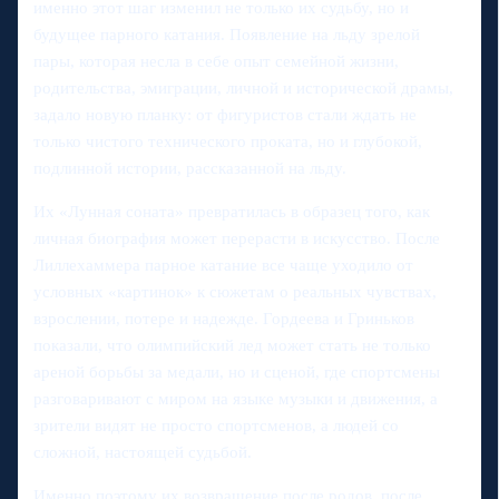
именно этот шаг изменил не только их судьбу, но и
будущее парного катания. Появление на льду зрелой
пары, которая несла в себе опыт семейной жизни,
родительства, эмиграции, личной и исторической драмы,
задало новую планку: от фигуристов стали ждать не
только чистого технического проката, но и глубокой,
подлинной истории, рассказанной на льду.
Их «Лунная соната» превратилась в образец того, как
личная биография может перерасти в искусство. После
Лиллехаммера парное катание все чаще уходило от
условных «картинок» к сюжетам о реальных чувствах,
взрослении, потере и надежде. Гордеева и Гриньков
показали, что олимпийский лед может стать не только
ареной борьбы за медали, но и сценой, где спортсмены
разговаривают с миром на языке музыки и движения, а
зрители видят не просто спортсменов, а людей со
сложной, настоящей судьбой.
Именно поэтому их возвращение после родов, после