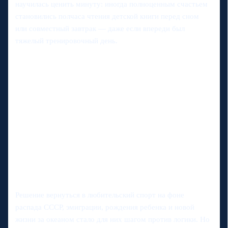
научилась ценить минуту: иногда полноценным счастьем
становились полчаса чтения детской книги перед сном
или совместный завтрак — даже если впереди был
тяжелый тренировочный день.
Решение вернуться в любительский спорт на фоне
распада СССР, эмиграции, рождения ребенка и новой
жизни за океаном стало для них шагом против логики. Но