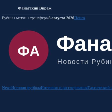
Фанатский Вираж
Skip
Рубин • матчи • трансферы
8 августа 2026
Поиск
to
content
News
История футбола
Интервью и расследования
Тактический 