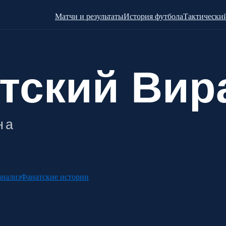
Матчи и результаты
История футбола
Тактический
анализ
Фанатские истории