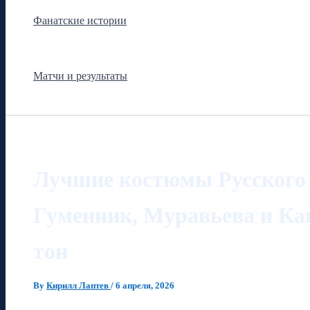
Фанатские истории
Матчи и результаты
Лучшие костюмы Русского 
Гуменник, Муравьева и Ка
тон
By
Кирилл Лаптев
/
6 апреля, 2026