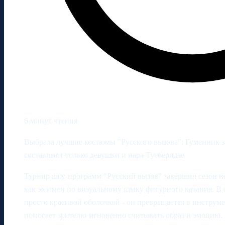
6 минут чтения
Выбрала лучшие костюмы "Русского вызова": Гуменник з
составляют только девушки и пара Тутберидзе
Турнир шоу-программ "Русский вызов" завершил сезон не 
как экзамен по визуальному языку фигурного катания. В
просто красивой оболочкой - он превращается в инструме
помогает зрителю мгновенно считывать образ и эмоцию.