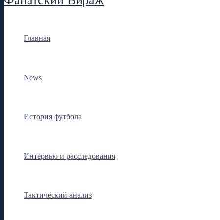
Фанатский Вираж
Главная
News
История футбола
Интервью и расследования
Тактический анализ