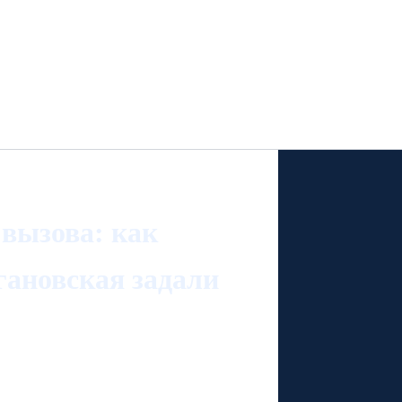
вызова: как
гановская задали