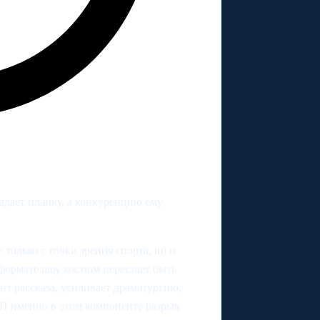
адает планку, а конкуренцию ему
только с точки зрения спорта, но и
 формате шоу костюм перестает быть
нт рассказа, усиливает драматургию,
 И именно в этом компоненте разрыв