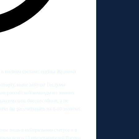
6 в полном составе: оценка Журовой
спорту, ныне депутат Госдумы
хов российской команды на зимних
максимально боеспособном, а не
олял бы рассчитывать на 8-10 золотых
ны лишь в нейтральном статусе и в
пили всего 13 представителей России,