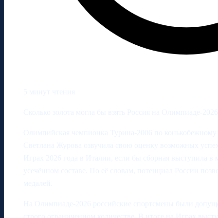
5 минут чтения
Сколько золота могла бы взять Россия на Олимпиаде‑202
Олимпийская чемпионка Турина‑2006 по конькобежному 
Светлана Журова озвучила свою оценку возможных успе
Играх 2026 года в Италии, если бы сборная выступила в 
усечённом составе. По её словам, потенциал России позв
медалей.
На Олимпиаде‑2026 российские спортсмены были допуще
строго ограниченном количестве. В итоге на Играх высту