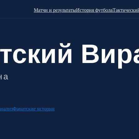
Матчи и результаты
История футбола
Тактический
анализ
Фанатские истории