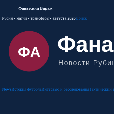
Фанатский Вираж
Skip
Рубин • матчи • трансферы
7 августа 2026
Поиск
to
content
News
История футбола
Интервью и расследования
Тактический 