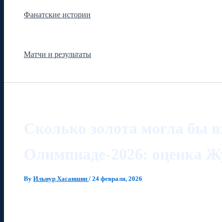
Фанатские истории
Матчи и результаты
Сколько золота могла бы в
Олимпиаде‑2026: оценка Ж
By
Ильнур Хасаншин
/
24 февраля, 2026