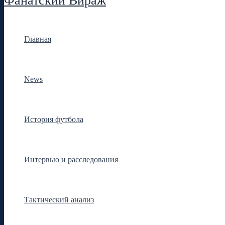
Фанатский Вираж
Главная
News
История футбола
Интервью и расследования
Тактический анализ