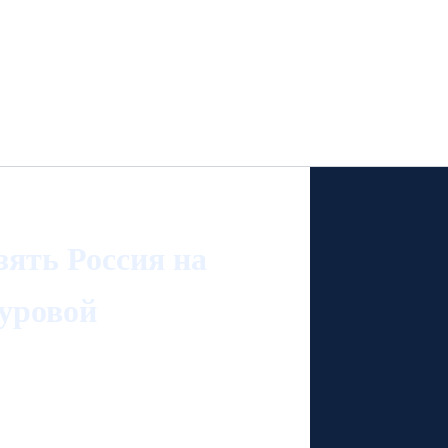
зять Россия на
уровой