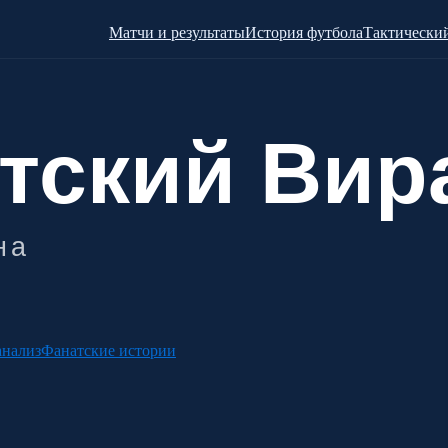
Матчи и результаты
История футбола
Тактический
анализ
Фанатские истории