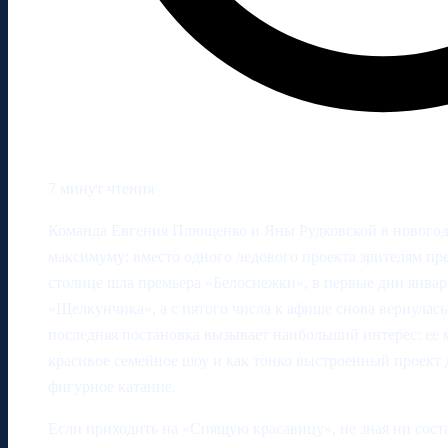
7 минут чтения
Команда Евгения Плющенко и Яны Рудковской в новогод
максимуму: вместо одного ледового проекта зрителям пре
столице шла премьера «Белоснежки», в первые дни январ
«Щелкунчика», а с пятого числа к афише снова вернулас
последняя постановка вызывает наибольший интерес: ее 
красивое семейное шоу и как тонко выстроенный проект д
фигурное катание.
Если приходить на «Спящую красавицу», не зная ни сост