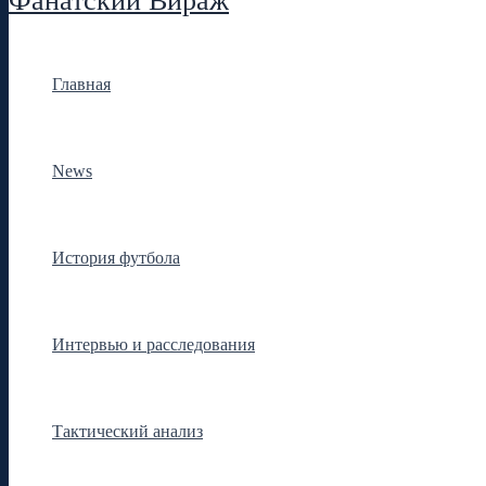
Фанатский Вираж
Главная
News
История футбола
Интервью и расследования
Тактический анализ