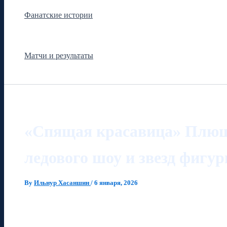
Фанатские истории
Матчи и результаты
«Спящая красавица» Плющ
ледового шоу и звезд фигу
By
Ильнур Хасаншин
/
6 января, 2026