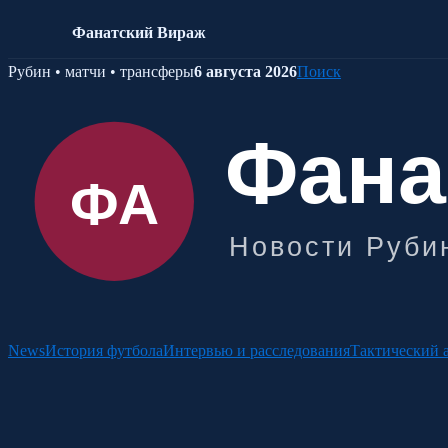
Фанатский Вираж
Skip
Рубин • матчи • трансферы
6 августа 2026
Поиск
to
content
News
История футбола
Интервью и расследования
Тактический 