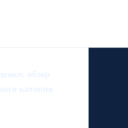
енко: обзор
рного катания