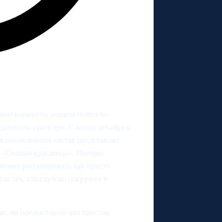
ние каникулы решила пойти по
дложили сразу три. С конца декабря в
я обновленный состав представлял
ь «Спящая красавица». Именно
можно рассматривать как просто
ля тех, кто глубоко погружен в
ав, ни предысторию фигуристов,