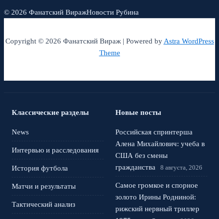
© 2026 Фанатский Вираж
Новости Рубина
Copyright © 2026 Фанатский Вираж | Powered by
Astra WordPress
Theme
Классические разделы
Новые посты
News
Российская спринтерша
Алена Михайлович: учеба в
Интервью и расследования
США без смены
гражданства
8 августа, 2026
История футбола
Самое громкое и спорное
Матчи и результаты
золото Ирины Родниной:
Тактический анализ
рижский нервный триллер