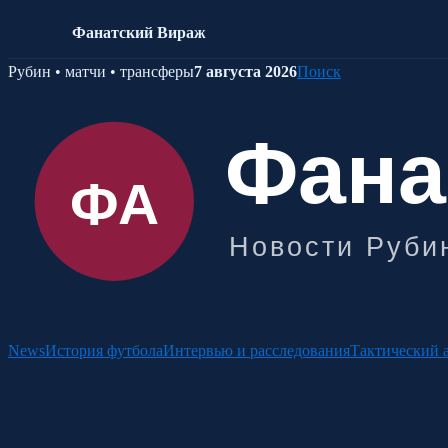
Фанатский Вираж
Skip
Рубин • матчи • трансферы
7 августа 2026
Поиск
to
content
News
История футбола
Интервью и расследования
Тактический 