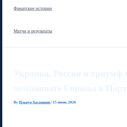
Фанатские истории
Матчи и результаты
Украина, Россия и триумф 
чемпионате Европы в Пор
By
Ильнур Хасаншин
/
15 июня, 2026