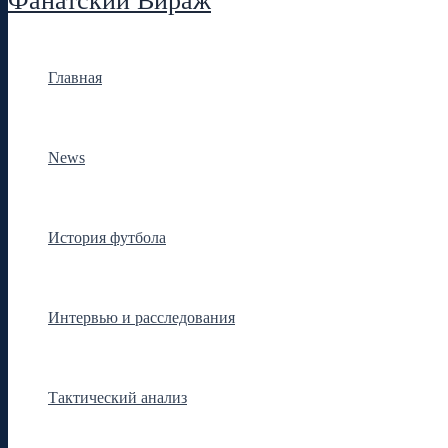
Фанатский Вираж
Главная
News
История футбола
Интервью и расследования
Тактический анализ