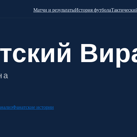
Матчи и результаты
История футбола
Тактический
анализ
Фанатские истории