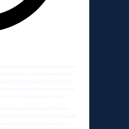
 каноистов современности, а еще один
а под Рязанью - на этом чемпионате
льного пьедестала. Для российского
: подтверждением статуса сильнейшей
аланс сил в европейской гребле.
енов из десятков стран. Россияне,
ески во все возможные виды программы
льные финалы они реализовали 17, что