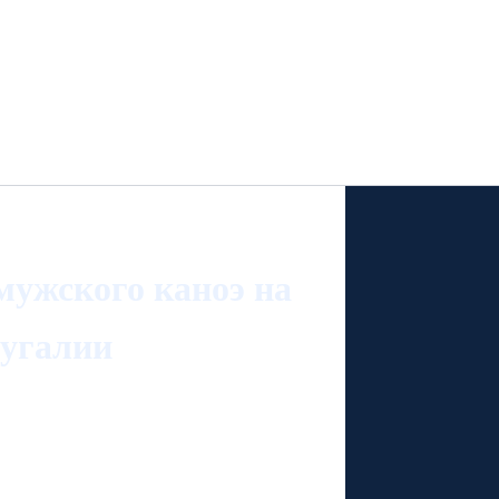
мужского каноэ на
тугалии