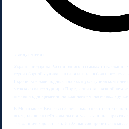
5 минут чтения
Украина подарила России одного из самых титулованных
герой сборной - уникальный талант из небольшого поселк
Европы впервые поднялся на высшую ступень континента
мужского каноэ турнир в Португалии стал важной вехой
школы и одновременно напоминанием, насколько хрупок б
В Монтемор-у-Велью съехались около шести сотен спортсм
выступавшие в нейтральном статусе, заявились практич
- от одиночек до эстафет. Из 23 шансов пробиться в меда