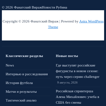
© 2026 Фанатский Вираж
Новости Рубина
Copyright © 2026 Фанатский Вираж | Powered by
Astra WordPress
Theme
Классические разделы
Новые посты
News
Где выступят российские
фигуристы в новом сезоне:
Интервью и расследования
путь через серию challenger
9 августа, 2026
История футбола
Российская спринтерша
Матчи и результаты
Алена Михайлович: учеба в
Тактический анализ
США без смены