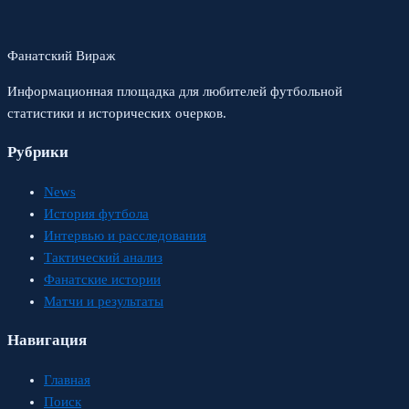
Фанатский Вираж
Информационная площадка для любителей футбольной
статистики и исторических очерков.
Рубрики
News
История футбола
Интервью и расследования
Тактический анализ
Фанатские истории
Матчи и результаты
Навигация
Главная
Поиск