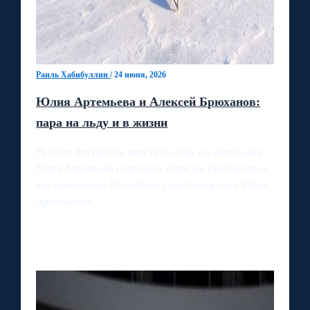
Раиль Хабибуллин
/
24 июня, 2026
Юлия Артемьева и Алексей Брюханов:
пара на льду и в жизни
Русские фигуристы вместе на льду и в жизни: как
Юлия Артемьева позвонила Алексею Брюханову и
всё изменилось Российская спортивная пара Юлии
Артемьевой…