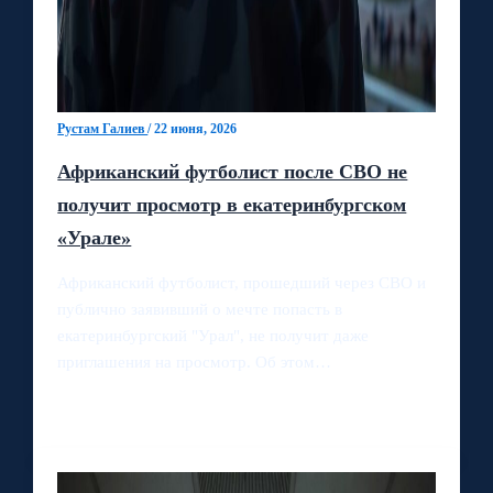
Рустам Галиев
/
22 июня, 2026
Африканский футболист после СВО не
получит просмотр в екатеринбургском
«Урале»
Африканский футболист, прошедший через СВО и
публично заявивший о мечте попасть в
екатеринбургский "Урал", не получит даже
приглашения на просмотр. Об этом…