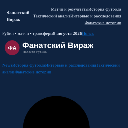
Матчи и результаты
История футбола
Фанатский
Тактический анализ
Интервью и расследования
Вираж
Фанатские истории
Skip
Рубин • матчи • трансферы
8 августа 2026
Поиск
to
content
News
История футбола
Интервью и расследования
Тактический
анализ
Фанатские истории