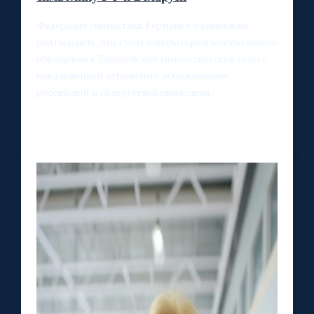
Федерация гимнастики Германии официально
подтвердила, что стала инициатором коллективного
обращения в Европейский гимнастический союз с
предложением ограничить использование
российской и белорусской символики…