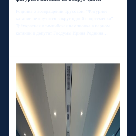
Роднина о возвращении Трусовой: "Фигурное
катание не крутится вокруг одной спортсменки"
Трёхкратная олимпийская чемпионка в парном
катании и депутат Госдумы Ирина Роднина…