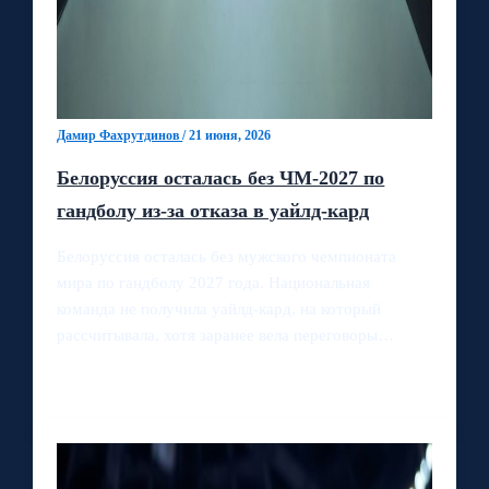
Дамир Фахрутдинов
/
21 июня, 2026
Белоруссия осталась без ЧМ-2027 по
гандболу из-за отказа в уайлд-кард
Белоруссия осталась без мужского чемпионата
мира по гандболу 2027 года. Национальная
команда не получила уайлд-кард, на который
рассчитывала, хотя заранее вела переговоры…