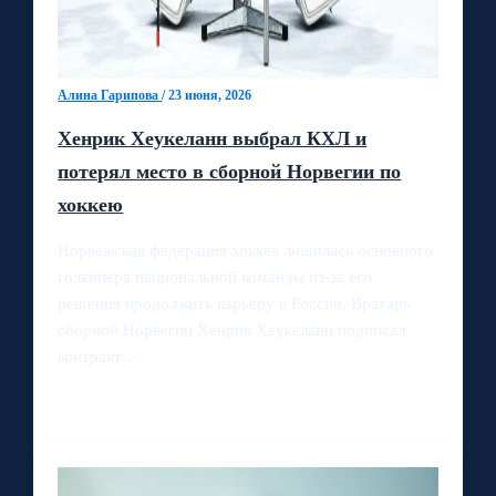
Алина Гарипова
/
23 июня, 2026
Хенрик Хеукеланн выбрал КХЛ и
потерял место в сборной Норвегии по
хоккею
Норвежская федерация хоккея лишилась основного
голкипера национальной команды из‑за его
решения продолжить карьеру в России. Вратарь
сборной Норвегии Хенрик Хеукеланн подписал
контракт…