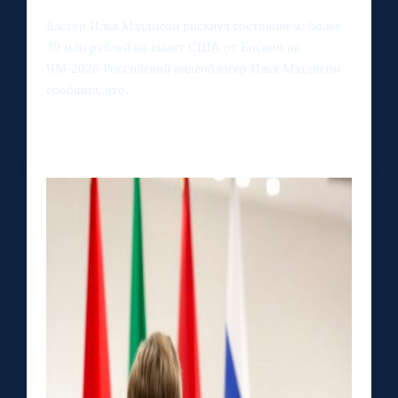
Блогер Илья Мэддисон рискнул состоянием: более
30 млн рублей на вылет США от Боснии на
ЧМ‑2026 Российский видеоблогер Илья Мэддисон
сообщил, что…