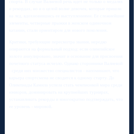
спорта. В случае Валиевой речь идет не только о медалях
и рекордах, но и о целой волне девочек, которые пришли
на лед, вдохновившись ее выступлениями. Ее сложнейшие
элементы, четверные прыжки в женском одиночном
катании, стали ориентиром для нового поколения.
Критики, требующие пересмотра звания, нередко
опираются на формальный подход: если олимпийское
золото аннулировано, значит и основание для присвоения
почетного статуса исчезло. Однако сторонники Валиевой
- среди них множество специалистов - напоминают, что
карьера спортсмена не сводится к одному старту. До
Олимпиады Камила успела стать чемпионкой мира среди
юниоров, доминировать на крупнейших турнирах,
устанавливать рекорды и многократно подтверждать, что
ее уровень - мировой.