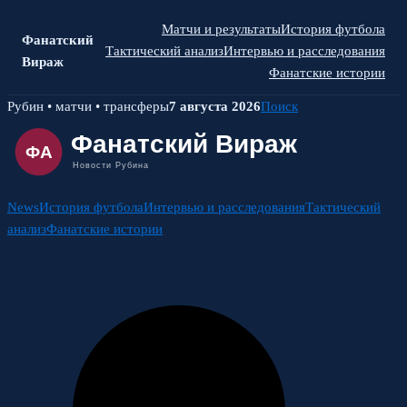
Матчи и результаты
История футбола
Фанатский
Тактический анализ
Интервью и расследования
Вираж
Фанатские истории
Skip
Рубин • матчи • трансферы
7 августа 2026
Поиск
to
content
News
История футбола
Интервью и расследования
Тактический
анализ
Фанатские истории