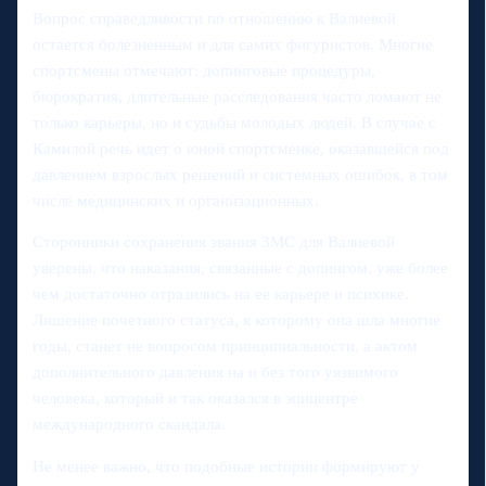
Вопрос справедливости по отношению к Валиевой
остается болезненным и для самих фигуристов. Многие
спортсмены отмечают: допинговые процедуры,
бюрократия, длительные расследования часто ломают не
только карьеры, но и судьбы молодых людей. В случае с
Камилой речь идет о юной спортсменке, оказавшейся под
давлением взрослых решений и системных ошибок, в том
числе медицинских и организационных.
Сторонники сохранения звания ЗМС для Валиевой
уверены, что наказания, связанные с допингом, уже более
чем достаточно отразились на ее карьере и психике.
Лишение почетного статуса, к которому она шла многие
годы, станет не вопросом принципиальности, а актом
дополнительного давления на и без того уязвимого
человека, который и так оказался в эпицентре
международного скандала.
Не менее важно, что подобные истории формируют у