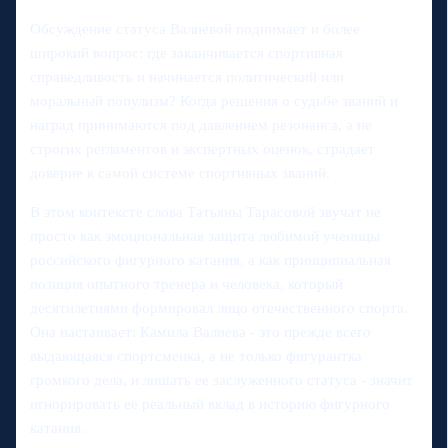
Обсуждение статуса Валиевой поднимает и более
широкий вопрос: где заканчивается спортивная
справедливость и начинается политический или
моральный популизм? Когда решения о судьбе званий и
наград принимаются под давлением резонанса, а не
строгих регламентов и экспертных оценок, страдает
доверие к самой системе спортивных званий.
В этом контексте слова Татьяны Тарасовой звучат не
просто как эмоциональная защита любимой ученицы
российского фигурного катания, а как принципиальная
позиция опытного тренера и человека, который
десятилетиями формировал лицo отечественного спорта.
Она настаивает: Камила Валиева - это прежде всего
выдающаяся спортсменка, а не только фигурантка
громкого дела, и лишать ее заслуженного статуса - значит
игнорировать ее реальный вклад в историю фигурного
катания.