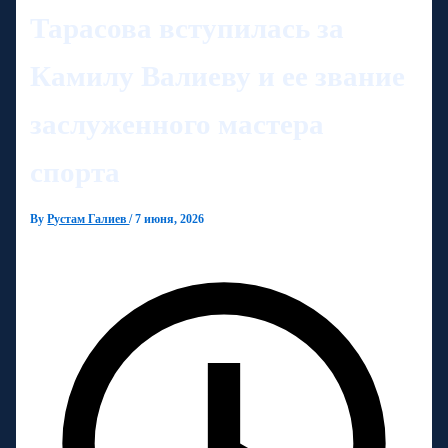
Тарасова вступилась за
Камилу Валиеву и ее звание
заслуженного мастера
спорта
By
Рустам Галиев
/
7 июня, 2026