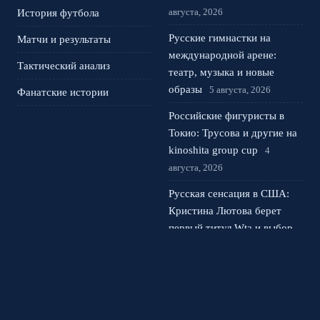
августа, 2026
История футбола
Русские гимнастки на
Матчи и результаты
международной арене:
Тактический анализ
театр, музыка и новые
образы
5 августа, 2026
Фанатские истории
Российские фигуристы в
Токио: Трусова и другие на
kinoshita group cup
4
августа, 2026
Русская сенсация в США:
Кристина Лютова берет
первый титул Wta и выбор
сборной
3 августа, 2026
Лала Крамаренко и Яна
Кудрявцева: мастер-класс в
Москве и новая песня
2