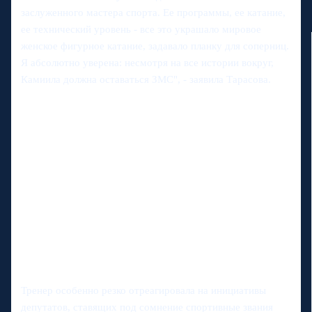
заслуженного мастера спорта. Ее программы, ее катание,
ее технический уровень - все это украшало мировое
женское фигурное катание, задавало планку для соперниц.
Я абсолютно уверена: несмотря на все истории вокруг,
Камиила должна оставаться ЗМС", - заявила Тарасова.
Тренер особенно резко отреагировала на инициативы
депутатов, ставящих под сомнение спортивные звания