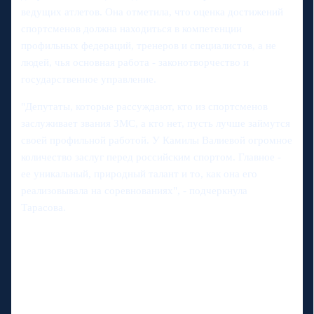
ведущих атлетов. Она отметила, что оценка достижений
спортсменов должна находиться в компетенции
профильных федераций, тренеров и специалистов, а не
людей, чья основная работа - законотворчество и
государственное управление.
"Депутаты, которые рассуждают, кто из спортсменов
заслуживает звания ЗМС, а кто нет, пусть лучше займутся
своей профильной работой. У Камилы Валиевой огромное
количество заслуг перед российским спортом. Главное -
ее уникальный, природный талант и то, как она его
реализовывала на соревнованиях", - подчеркнула
Тарасова.