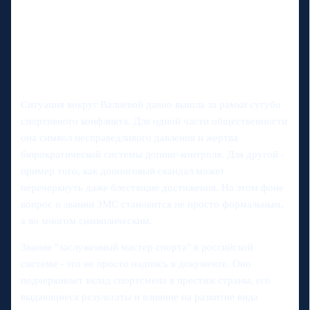
Ситуация вокруг Валиевой давно вышла за рамки сугубо
спортивного конфликта. Для одной части общественности
она символ несправедливого давления и жертва
бюрократической системы допинг-контроля. Для другой -
пример того, как допинговый скандал может
перечеркнуть даже блестящие достижения. На этом фоне
вопрос о звании ЗМС становится не просто формальным,
а во многом символическим.
Звание "заслуженный мастер спорта" в российской
системе - это не просто надпись в документе. Оно
подчеркивает вклад спортсмена в престиж страны, его
выдающиеся результаты и влияние на развитие вида