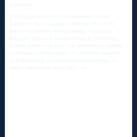
и тренеров.
Поводом для дискуссии стало включение Камилы
Валиевой в список кандидатов в сборную России по
фигурному катанию, опубликованный Федерацией
фигурного катания на коньках России. В этих списках
Валиева значится в резерве с уже присвоенным званием
заслуженного мастера спорта. Это почетное звание ей
было присуждено за победу в командном турнире на
зимних Олимпийских играх 2022 года.