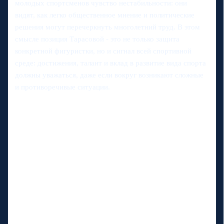
молодых спортсменов чувство нестабильности: они
видят, как легко общественное мнение и политические
решения могут перечеркнуть многолетний труд. В этом
смысле позиция Тарасовой - это не только защита
конкретной фигуристки, но и сигнал всей спортивной
среде: достижения, талант и вклад в развитие вида спорта
должны уважаться, даже если вокруг возникают сложные
и противоречивые ситуации.