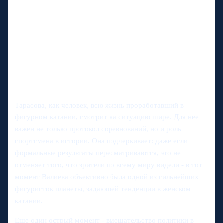
Тарасова, как человек, всю жизнь проработавший в
фигурном катании, смотрит на ситуацию шире. Для нее
важен не только протокол соревнований, но и роль
спортсмена в истории. Она подчеркивает: даже если
формальные результаты пересматриваются, это не
отменяет того, что зрители по всему миру видели - в тот
момент Валиева объективно была одной из сильнейших
фигуристок планеты, задающей тенденции в женском
катании.
Еще один острый момент - вмешательство политики в