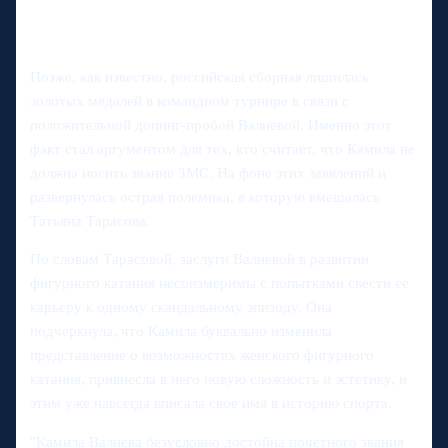
Позже, как известно, российская сборная лишилась
золотых медалей в командном турнире в связи с
положительной допинг-пробой Валиевой. Именно этот
факт стал аргументом для тех, кто считает, что Камила не
должна носить звание ЗМС. На фоне этих заявлений и
развернулась острая полемика, в которую вмешалась
Татьяна Тарасова.
По словам Тарасовой, заслуги Валиевой в развитии
фигурного катания несоизмеримы с попытками свести ее
карьеру к одному скандальному эпизоду. Она
подчеркнула, что Камила буквально изменила
представление о возможностях женского фигурного
катания, привнесла в него новую сложность и эстетику, и
этим уже навсегда вписала свое имя в историю спорта.
"Камила Валиева безусловно достойна почетного звания