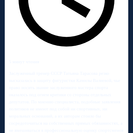
5 минут чтения
Заслуженный тренер СССР Татьяна Тарасова резко
высказалась в защиту фигуристки Камилы Валиевой, чье
право носить звание заслуженного мастера спорта
оказалось под огнем критики со стороны отдельных
депутатов. По мнению специалиста, подобные заявления
политиков не имеют под собой ни спортивных, ни
моральных оснований, а их авторам стоило бы
сосредоточиться на собственных прямых обязанностях, а
не вмешиваться в профессиональную оценку спортсменов