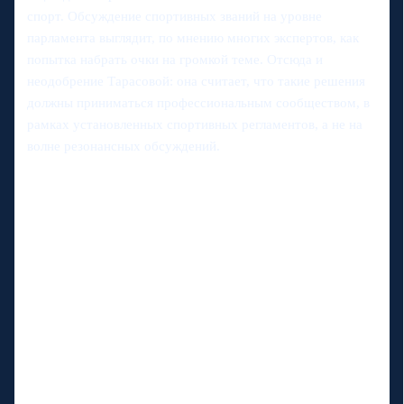
спорт. Обсуждение спортивных званий на уровне
парламента выглядит, по мнению многих экспертов, как
попытка набрать очки на громкой теме. Отсюда и
неодобрение Тарасовой: она считает, что такие решения
должны приниматься профессиональным сообществом, в
рамках установленных спортивных регламентов, а не на
волне резонансных обсуждений.